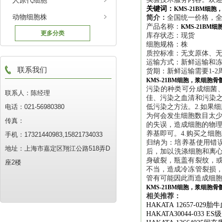
人原代细胞
关键词：
KMS-21BM细
动物细胞株
简介：
全国统一价格，全
产品名称：
KMS-21B
更多分类
库存状态：现货
细胞规格：株
质控标准：无支原体、
运输方式：新鲜运输和
联系我们
货期：新鲜运输需要1-2
KMS-21BM细胞，浆细胞
污染的种类可分成细菌
联系人：陈经理
佳、污染之血清和污染之
电话：021-56980380
低污染之方法。2.如果
为何会发生细胞数目太少
传真：
的失误，造成细胞的物理
养基即可。4.购买之细
手机：17321440983,15821734033
归纳为：培养基使用错
地址：上海市嘉定区翔江公路518弄D
后，加以洗涤细胞和离心
身破裂，瓶盖有裂纹，或
座2楼
不当，造成冷冻管裂损，
管有可能因此而造成细
KMS-21BM细胞，浆细胞
相关推荐：
HAKATA 12657-029
胎牛
HAKATA30044-033 ES
级