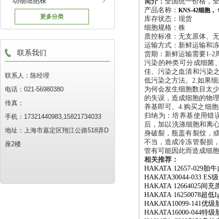
动物细胞株
简介：
全国统一价格，全
产品名称：
KNS-42细胞
更多分类
库存状态：现货
细胞规格：株
质控标准：无支原体、
运输方式：新鲜运输和
联系我们
货期：新鲜运输需要1-2
污染的种类可分成细菌
佳、污染之血清和污染之
联系人：陈经理
低污染之方法。2.如果
电话：021-56980380
为何会发生细胞数目太少
的失误，造成细胞的物理
传真：
养基即可。4.购买之细
归纳为：培养基使用错
手机：17321440983,15821734033
后，加以洗涤细胞和离心
地址：上海市嘉定区翔江公路518弄D
身破裂，瓶盖有裂纹，或
不当，造成冷冻管裂损，
座2楼
管有可能因此而造成细
相关推荐：
HAKATA 12657-029
胎牛
HAKATA30044-033 ES
级
HAKATA 12664025
间充
HAKATA 16250078
超低
I
HAKATA10099-141
优级
HAKATA16000-044
特级