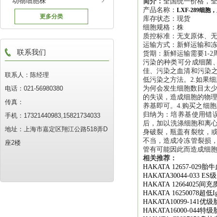
动物细胞株
简介：
全国统一价格，全
产品名称：
LXF-289细
更多分类
库存状态：现货
细胞规格：株
质控标准：无支原体、
运输方式：新鲜运输和
联系我们
货期：新鲜运输需要1-2
污染的种类可分成细菌
佳、污染之血清和污染之
联系人：陈经理
低污染之方法。2.如果
电话：021-56980380
为何会发生细胞数目太少
的失误，造成细胞的物理
传真：
养基即可。4.购买之细
归纳为：培养基使用错
手机：17321440983,15821734033
后，加以洗涤细胞和离心
地址：上海市嘉定区翔江公路518弄D
身破裂，瓶盖有裂纹，或
不当，造成冷冻管裂损，
座2楼
管有可能因此而造成细
相关推荐：
HAKATA 12657-029
胎牛
HAKATA30044-033 ES
级
HAKATA 12664025
间充
HAKATA 16250078
超低
I
HAKATA10099-141
优级
HAKATA16000-044
特级