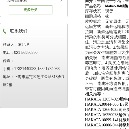
动物细胞株
简介：
全国统一价格，全
产品名称：
Malme-3M
更多分类
库存状态：现货
细胞规格：株
质控标准：无支原体、
运输方式：新鲜运输和
联系我们
货期：新鲜运输需要1-2
污染的种类可分成细菌
佳、污染之血清和污染之
联系人：陈经理
低污染之方法。2.如果
电话：021-56980380
为何会发生细胞数目太少
的失误，造成细胞的物理
传真：
养基即可。4.购买之细
归纳为：培养基使用错
手机：17321440983,15821734033
后，加以洗涤细胞和离心
地址：上海市嘉定区翔江公路518弄D
身破裂，瓶盖有裂纹，或
不当，造成冷冻管裂损，
座2楼
管有可能因此而造成细
相关推荐：
HAKATA 12657-029
胎牛
HAKATA30044-033 ES
级
HAKATA 12664025
间充
HAKATA 16250078
超低
I
HAKATA10099-141
优级
HAKATA16000-044
特级