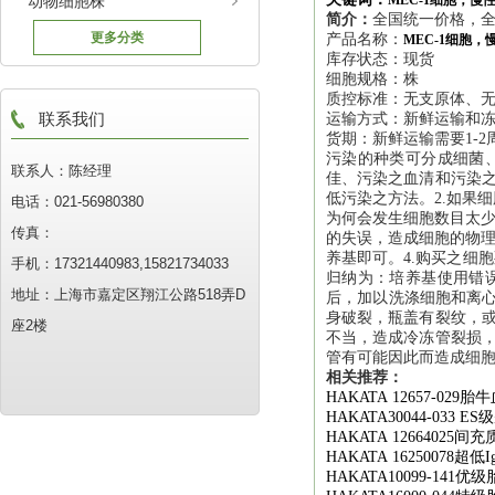
动物细胞株
MEC-1细胞，慢
简介：
全国统一价格，全
更多分类
产品名称：
MEC-1细胞
库存状态：现货
细胞规格：株
质控标准：无支原体、
联系我们
运输方式：新鲜运输和
货期：新鲜运输需要1-2
污染的种类可分成细菌
联系人：陈经理
佳、污染之血清和污染之
低污染之方法。2.如果
电话：021-56980380
为何会发生细胞数目太少
传真：
的失误，造成细胞的物理
养基即可。4.购买之细
手机：17321440983,15821734033
归纳为：培养基使用错
地址：上海市嘉定区翔江公路518弄D
后，加以洗涤细胞和离心
身破裂，瓶盖有裂纹，或
座2楼
不当，造成冷冻管裂损，
管有可能因此而造成细
相关推荐：
HAKATA 12657-029
胎牛
HAKATA30044-033 ES
级
HAKATA 12664025
间充
HAKATA 16250078
超低
I
HAKATA10099-141
优级