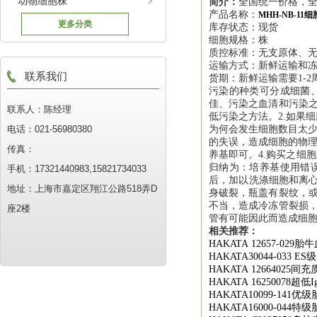
动物细胞株
简介：
全国统一价格，全
产品名称：
MHH-NB-1
更多分类
库存状态：现货
细胞规格：株
质控标准：无支原体、
运输方式：新鲜运输和
联系我们
货期：新鲜运输需要1-2
污染的种类可分成细菌
佳、污染之血清和污染之
联系人：陈经理
低污染之方法。2.如果
电话：021-56980380
为何会发生细胞数目太少
的失误，造成细胞的物理
传真：
养基即可。4.购买之细
归纳为：培养基使用错
手机：17321440983,15821734033
后，加以洗涤细胞和离心
地址：上海市嘉定区翔江公路518弄D
身破裂，瓶盖有裂纹，或
不当，造成冷冻管裂损，
座2楼
管有可能因此而造成细
相关推荐：
HAKATA 12657-029
胎牛
HAKATA30044-033 ES
级
HAKATA 12664025
间充
HAKATA 16250078
超低
I
HAKATA10099-141
优级
HAKATA16000-044
特级