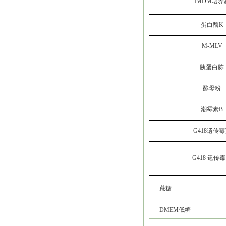
IMDM培养
蛋白酶K
M-MLV
胰蛋白胨
酵母粉
潮霉素B
G418遗传
G418 遗传
蔗糖
DMEM低糖