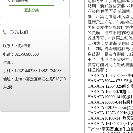
动物细胞株
运输方式：新鲜运输和
货期：新鲜运输需要1-2
更多分类
污染的种类可分成细菌
佳、污染之血清和污染之
低污染之方法。2.如果
为何会发生细胞数目太少
联系我们
的失误，造成细胞的物理
养基即可。4.购买之细
归纳为：培养基使用错
联系人：陈经理
后，加以洗涤细胞和离心
电话：021-56980380
身破裂，瓶盖有裂纹，或
不当，造成冷冻管裂损，
传真：
管有可能因此而造成细
相关推荐：
手机：17321440983,15821734033
HAKATA 12657-029
胎牛
地址：上海市嘉定区翔江公路518弄D
HAKATA30044-033 ES
级
HAKATA 12664025
间充
座2楼
HAKATA 16250078
超低
I
HAKATA10099-141
优级
HAKATA16000-044
特级
HAKATA C2027050
乌拉
HAKATA 12676-029
热灭
HAKATA10100-147
热灭
HAKATA 16141-079
胚胎
Hyclone
南美普通胎牛血