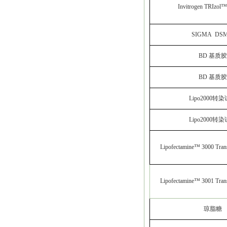
Invitrogen TRIzol™
SIGMA DS
BD 基质
BD 基质
Lipo2000转
Lipo2000转
Lipofectamine™ 3000 Trans
Lipofectamine™ 3001 Trans
琼脂糖