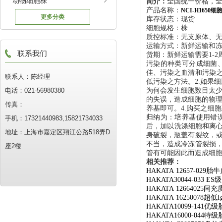
动物细胞株
简介：
全国统一价格，全
产品名称：
NCI-H165
更多分类
库存状态：现货
细胞规格：株
质控标准：无支原体、
运输方式：新鲜运输和
联系我们
货期：新鲜运输需要1-2
污染的种类可分成细菌
佳、污染之血清和污染之
联系人：陈经理
低污染之方法。2.如果
电话：021-56980380
为何会发生细胞数目太少
的失误，造成细胞的物理
传真：
养基即可。4.购买之细
归纳为：培养基使用错
手机：17321440983,15821734033
后，加以洗涤细胞和离心
地址：上海市嘉定区翔江公路518弄D
身破裂，瓶盖有裂纹，或
不当，造成冷冻管裂损，
座2楼
管有可能因此而造成细
相关推荐：
HAKATA 12657-029
胎牛
HAKATA30044-033 ES
级
HAKATA 12664025
间充
HAKATA 16250078
超低
I
HAKATA10099-141
优级
HAKATA16000-044
特级