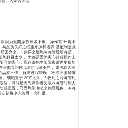
疆、内蒙古等地:
原因为无菌操作技术不当、操作室 环境不
、与品质良好之细胞来源和培养 基配制是减
后丢弃之。3.购买之细胞冷冻管经解冻后，
细胞数目太少， 大都是因为离心过程操作上
不要立刻离心，应待细胞生长隔夜后再更换培
在细胞培养时出现存活率不佳， 常见原因可
的品质不佳。解冻过程错误。冷冻细胞解冻
细胞置于-80℃太久。5.收到之冷冻管瓶
身破裂，可能是因为操作者夹取冷冻管时用力
松动或松脱，乃因热胀冷缩之物理现象，冷冻
应立刻将冷冻管再一次拧紧。