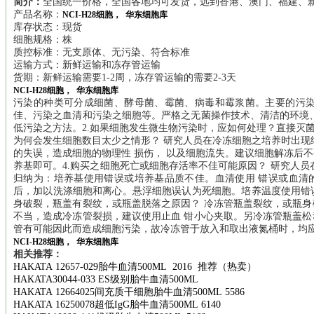
简介：
全国统一价格，全国各地均可发货，远到香港、澳门、福建、新
产品名称：
NCI-H28细胞， 华东细胞库
库存状态：现货
细胞规格：株
质控标准：无支原体、无污染、符合标准
运输方式：新鲜运输和冻存管运输
货期：新鲜运输需要1-2周，冻存管运输的需要2-3天
NCI-H28细胞， 华东细胞库
污染的种类可分成细菌、酵母菌、霉菌、病毒和霉浆菌。主要的污染
佳、污染之血清和污染之细胞等。严格之无菌操作技术、清洁的环境
低污染之方法。2.如果细胞发生微生物污染时，应如何处理？直接灭菌
为何会发生细胞数目太少之情形？ 研究人员在冷冻细胞之培养时出现
的失误，造成细胞的物理性 损伤， 以及细胞流失。建议细胞解冻后
养基即可。4.购买之细胞死亡或细胞存活率不佳可能原因？ 研究人员
归纳为：培养基使用错误或培养基品质不佳。血清使用 错误或血清
后，加以洗涤细胞和离心。悬浮细胞误认为死细胞。培养温度使用错误。
身破裂，瓶盖有裂纹，或瓶盖脱落之原因？ 冷冻管瓶盖裂纹，或瓶
不当，造成冷冻管裂损，建议使用止血 钳小心夹取。另冷冻管瓶盖
管有可能因此而造成细胞污染，故冷冻管于放入和取出液氮桶时，均
NCI-H28细胞， 华东细胞库
相关推荐：
HAKATA 12657-029
胎牛血清
500ML 2016
推荐（热卖）
HAKATA30044-033 ES
级别胎牛血清
500ML
HAKATA 12664025
间充质干细胞胎牛血清
500ML 5586
HAKATA 16250078
超低
IgG
胎牛血清
500ML 6140