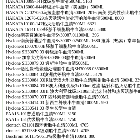
HAKATA10099-141
优级胎牛血清
500ML 5168
HAKATA16000-044
特级胎牛血清（美国源）
500ML
HAKATA C2027050
乌拉圭胎牛血清
500ML 2016
南美
更高性价比胎牛
HAKATA 12676-029
热灭活活性炭处理的胎牛血清
500ML 8000
HAKATA10100-147
热灭活胎牛血清
500ML 6321
HAKATA 16141-079
胚胎干细胞胎牛血清
500ML 5880
Hyclone
南美普通胎牛血清
Sv30087.01100ML 396
Hyclone
南美普通胎牛血清
Sv30087.02500ML 1680
推荐（热卖）常年
HycloneSH30070.03E
胚胎干细胞胎牛血清
500ML
Hyclone SH30070.03
特级胎牛血清
500ML
Hyclone
加拿大优等
SH30396.03
胎牛血清
500ML
Hyclone SH30079.03
透析性胎牛血清
500ML
Hyclone
活性炭
/
葡聚糖处理胎牛血清
SH30068.03500ML
Hyclone SH30084.03
澳洲优等胎牛血清
500ML 3179
Hyclone SH30084.03IR
优等澳大利亚胎牛血清
|
照射胎牛血清
500ML 33
Hyclone SH30084.03IH
澳大利亚优级
3x100nm
过滤
辐射和热灭活胎牛
Hyclone SH30084.03HI
澳大利亚优级
3x100nm
过滤
辐射和热灭活胎牛
Hyclone SH30070.03T
四环素筛选特级胎牛血清
500ML
Hyclone SH30414.03
新西兰补铁小牛血清
1000ML 990
Hyclone SH30541.03
促生长型牛血清
PAA15-101
普通胎牛血清
500ML 3150
PAA15-151
优级胎牛血清
500ML 4750
clontech 631101
四环素胎牛血清
500ML 4705
clontech 631158ES
级别胎牛血清
500ML 4705
Biochrom S0113/S0613
特级胎牛血清
100ML 800