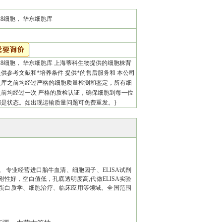
H28细胞， 华东细胞库
-H28细胞， 华东细胞库 上海蒂科生物提供的细胞株背
供参考文献和*培养条件 提供*的售后服务和 本公司
入库之前均经过严格的细胞质量检测和鉴定，所有细
之前均经过一次 严格的质检认证，确保细胞到每一位
都是状态。如出现运输质量问题可免费重发。}
专业经营进口胎牛血清、细胞因子、ELISA试剂
好，空白值低，孔底透明度高,代做ELISA实验
蛋白质学、细胞治疗、临床应用等领域。全国范围