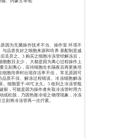
疆、内蒙古等地:
原因为无菌操作技术不当、操作室 环境不
、与品质良好之细胞来源和培养 基配制是减
后丢弃之。3.购买之细胞冷冻管经解冻后，
细胞数目太少， 大都是因为离心过程操作上
不要立刻离心，应待细胞生长隔夜后再更换培
在细胞培养时出现存活率不佳， 常见原因可
的品质不佳。解冻过程错误。冷冻细胞解冻
细胞置于-80℃太久。5.收到之冷冻管瓶
身破裂，可能是因为操作者夹取冷冻管时用力
松动或松脱，乃因热胀冷缩之物理现象，冷冻
应立刻将冷冻管再一次拧紧。