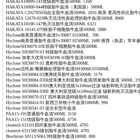
HAKATA10099-141
优级胎牛血清
500ML 5168
HAKATA16000-044
特级胎牛血清（美国源）
500ML
HAKATA C2027050
乌拉圭胎牛血清
500ML 2016
南美
更高性价比胎牛
HAKATA 12676-029
热灭活活性炭处理的胎牛血清
500ML 8000
HAKATA10100-147
热灭活胎牛血清
500ML 6321
HAKATA 16141-079
胚胎干细胞胎牛血清
500ML 5880
Hyclone
南美普通胎牛血清
Sv30087.01100ML 396
Hyclone
南美普通胎牛血清
Sv30087.02500ML 1680
推荐（热卖）常年
HycloneSH30070.03E
胚胎干细胞胎牛血清
500ML
Hyclone SH30070.03
特级胎牛血清
500ML
Hyclone
加拿大优等
SH30396.03
胎牛血清
500ML
Hyclone SH30079.03
透析性胎牛血清
500ML
Hyclone
活性炭
/
葡聚糖处理胎牛血清
SH30068.03500ML
Hyclone SH30084.03
澳洲优等胎牛血清
500ML 3179
Hyclone SH30084.03IR
优等澳大利亚胎牛血清
|
照射胎牛血清
500ML 33
Hyclone SH30084.03IH
澳大利亚优级
3x100nm
过滤
辐射和热灭活胎牛
Hyclone SH30084.03HI
澳大利亚优级
3x100nm
过滤
辐射和热灭活胎牛
Hyclone SH30070.03T
四环素筛选特级胎牛血清
500ML
Hyclone SH30414.03
新西兰补铁小牛血清
1000ML 990
Hyclone SH30541.03
促生长型牛血清
PAA15-101
普通胎牛血清
500ML 3150
PAA15-151
优级胎牛血清
500ML 4750
clontech 631101
四环素胎牛血清
500ML 4705
clontech 631158ES
级别胎牛血清
500ML 4705
Biochrom S0113/S0613
特级胎牛血清
100ML 800