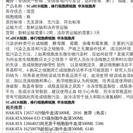
简介：
全国统一价格，全国各地均可发货，远到香港、澳门、福建、新
产品名称：
SCaBER细胞，移行细胞癌细胞 华东细胞库
库存状态：现货
细胞规格：株
质控标准：无支原体、无污染、符合标准
运输方式：新鲜运输和冻存管运输
货期：新鲜运输需要1-2周，冻存管运输的需要2-3天
SCaBER细胞，移行细胞癌细胞 华东细胞库
污染的种类可分成细菌、酵母菌、霉菌、病毒和霉浆菌。主要的污染
佳、污染之血清和污染之细胞等。严格之无菌操作技术、清洁的环境
低污染之方法。2.如果细胞发生微生物污染时，应如何处理？直接灭菌
为何会发生细胞数目太少之情形？ 研究人员在冷冻细胞之培养时出现
的失误，造成细胞的物理性 损伤， 以及细胞流失。建议细胞解冻后
养基即可。4.购买之细胞死亡或细胞存活率不佳可能原因？ 研究人员
归纳为：培养基使用错误或培养基品质不佳。血清使用 错误或血清
后，加以洗涤细胞和离心。悬浮细胞误认为死细胞。培养温度使用错误。
身破裂，瓶盖有裂纹，或瓶盖脱落之原因？ 冷冻管瓶盖裂纹，或瓶
不当，造成冷冻管裂损，建议使用止血 钳小心夹取。另冷冻管瓶盖
管有可能因此而造成细胞污染，故冷冻管于放入和取出液氮桶时，均
SCaBER细胞，移行细胞癌细胞 华东细胞库
相关推荐：
HAKATA 12657-029
胎牛血清
500ML 2016
推荐（热卖）
HAKATA30044-033 ES
级别胎牛血清
500ML
HAKATA 12664025
间充质干细胞胎牛血清
500ML 5586
HAKATA 16250078
超低
IgG
胎牛血清
500ML 6140