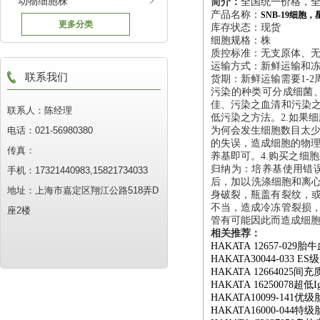
动物细胞株
简介：
全国统一价格，全
产品名称：
SNB-19细胞
更多分类
库存状态：现货
细胞规格：株
质控标准：无支原体、
运输方式：新鲜运输和
联系我们
货期：新鲜运输需要1-2
污染的种类可分成细菌
佳、污染之血清和污染之
联系人：陈经理
低污染之方法。2.如果
电话：021-56980380
为何会发生细胞数目太少
的失误，造成细胞的物理
传真：
养基即可。4.购买之细
归纳为：培养基使用错
手机：17321440983,15821734033
后，加以洗涤细胞和离心
地址：上海市嘉定区翔江公路518弄D
身破裂，瓶盖有裂纹，或
不当，造成冷冻管裂损，
座2楼
管有可能因此而造成细
相关推荐：
HAKATA 12657-029
胎牛
HAKATA30044-033 ES
级
HAKATA 12664025
间充
HAKATA 16250078
超低
I
HAKATA10099-141
优级
HAKATA16000-044
特级