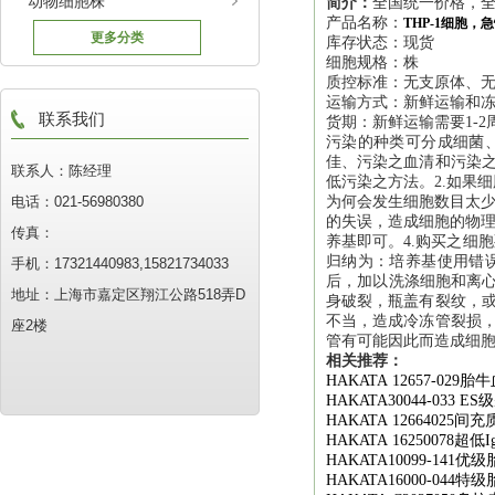
动物细胞株
简介：
全国统一价格，全
产品名称：
THP-1细胞
更多分类
库存状态：现货
细胞规格：株
质控标准：无支原体、
运输方式：新鲜运输和
联系我们
货期：新鲜运输需要1-2
污染的种类可分成细菌
佳、污染之血清和污染之
联系人：陈经理
低污染之方法。2.如果
电话：021-56980380
为何会发生细胞数目太少
的失误，造成细胞的物理
传真：
养基即可。4.购买之细
归纳为：培养基使用错
手机：17321440983,15821734033
后，加以洗涤细胞和离心
地址：上海市嘉定区翔江公路518弄D
身破裂，瓶盖有裂纹，或
不当，造成冷冻管裂损，
座2楼
管有可能因此而造成细
相关推荐：
HAKATA 12657-029
胎牛
HAKATA30044-033 ES
级
HAKATA 12664025
间充
HAKATA 16250078
超低
I
HAKATA10099-141
优级
HAKATA16000-044
特级