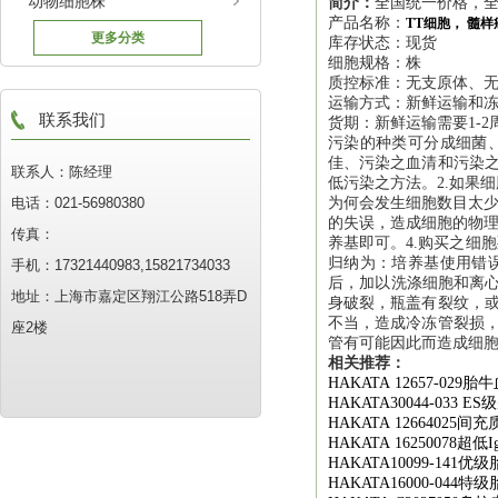
动物细胞株
简介：
全国统一价格，全
产品名称：
TT细胞， 髓
更多分类
库存状态：现货
细胞规格：株
质控标准：无支原体、
运输方式：新鲜运输和
联系我们
货期：新鲜运输需要1-2
污染的种类可分成细菌
佳、污染之血清和污染之
联系人：陈经理
低污染之方法。2.如果
电话：021-56980380
为何会发生细胞数目太少
的失误，造成细胞的物理
传真：
养基即可。4.购买之细
归纳为：培养基使用错
手机：17321440983,15821734033
后，加以洗涤细胞和离心
地址：上海市嘉定区翔江公路518弄D
身破裂，瓶盖有裂纹，或
不当，造成冷冻管裂损，
座2楼
管有可能因此而造成细
相关推荐：
HAKATA 12657-029
胎牛
HAKATA30044-033 ES
级
HAKATA 12664025
间充
HAKATA 16250078
超低
I
HAKATA10099-141
优级
HAKATA16000-044
特级