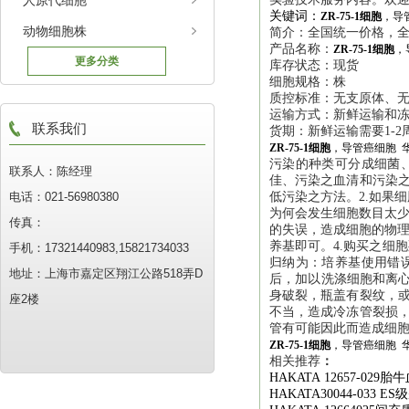
人原代细胞
关键词：
ZR-75-1细胞
，导
动物细胞株
简介：全国统一价格，全
产品名称：
ZR-75-1细胞
，
更多分类
库存状态：现货
细胞规格：株
质控标准：无支原体、
运输方式：新鲜运输和
联系我们
货期：新鲜运输需要1-2
ZR-75-1细胞
，导管癌细胞 
污染的种类可分成细菌
联系人：陈经理
佳、污染之血清和污染之
电话：021-56980380
低污染之方法。2.如果
为何会发生细胞数目太少
传真：
的失误，造成细胞的物理
养基即可。4.购买之细
手机：17321440983,15821734033
归纳为：培养基使用错
地址：上海市嘉定区翔江公路518弄D
后，加以洗涤细胞和离心
身破裂，瓶盖有裂纹，或
座2楼
不当，造成冷冻管裂损，
管有可能因此而造成细
ZR-75-1细胞
，导管癌细胞 
相关推荐
：
HAKATA 12657-029
胎牛
HAKATA30044-033 ES
级