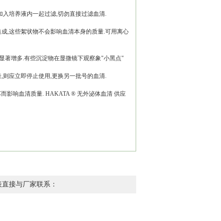
加入培养液内一起过滤,切勿直接过滤血清.
造成,这些絮状物不会影响血清本身的质量.可用离心
会显著增多.有些沉淀物在显微镜下观察象"小黑点"
,则应立即停止使用,更换另一批号的血清.
响血清质量. HAKATA ® 无外泌体血清 供应
表直接与厂家联系：