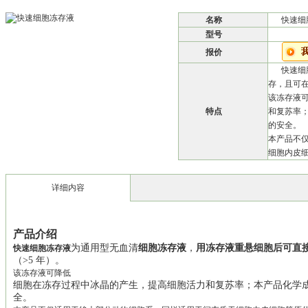
名称
快速细
型号
报价
快速细
存，且可在
该冻存液
特点
和复苏率
的安全。
本产品不
细胞内皮细
详细内容
产品介绍
为通用型无血清
细胞冻存液
，
用冻存液重悬细胞后可直接
快速细胞冻存液
（
>
5
年）。
该冻存液可降低
细胞在冻存过程中冰晶的产生，提高细胞活力和复苏率；
本产品化学
全。