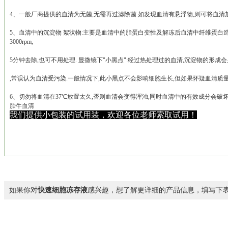
4、一般厂商提供的血清为无菌,无需再过滤除菌.如发现血清有悬浮物,则可将血清
5、血清中的沉淀物 絮状物:主要是血清中的脂蛋白变性及解冻后血清中纤维蛋白
3000rpm,
5分钟去除,也可不用处理. 显微镜下"小黑点":经过热处理过的血清,沉淀物的形成
,常误认为血清受污染.一般情况下,此小黑点不会影响细胞生长,但如果怀疑血清质量
6、切勿将血清在37℃放置太久,否则血清会变得浑浊,同时血清中的有效成分会破坏而影
胎牛血清
我们提供小包装的试用装，欢迎各位老师索取试用！
如果你对
快速细胞冻存液
感兴趣，想了解更详细的产品信息，填写下