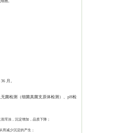
代细胞。
。
36 月。
无菌检测（细菌真菌支原体检测）、pH检
血清浑浊，沉淀增加，品质下降；
从而减少沉淀的产生；