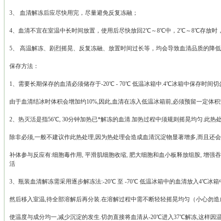
3、 血清解冻后应尽快用完，尽量避免反复冻融；
4、血清不宜在室温中长时间放置，使用后尽快放回2℃～8℃中，2℃～8℃存放时
5、 高温解冻、剧烈摇晃、反复冻融、放置时间过长等，均会导致血清品质的降低。 H
保存方法：
1、需要长期保存的血清必须储存于-20℃ - 70℃ 低温冰箱中.4℃冰箱中保存时间切
由于血清结冰时体积会增加约10%,因此,血清在冻入低温冰箱前,必须预留一定体积
2、热灭活是指56℃, 30分钟加热已*解冻的血清.加热过程中须规则摇晃均匀.此热处理的
除非必须,一般不建议作此热处理,因为热处理会造成血清沉淀物显著增多,而且还会
补体参与反应有:细胞毒作用, 平滑肌细胞收缩, 肥大细胞和血小板释放组胺, 增
活
3、瓶装血清解冻需采用逐步解冻法:-20℃ 至 -70℃ 低温冰箱中的血清放入4℃冰箱
然后移入室温,待全部溶解后再分装.在溶解过程中需不断轻轻摇晃均匀（小心勿造
使温度与成分均一,减少沉淀的发生.切勿直接将血清从-20℃进入37℃解冻,这样