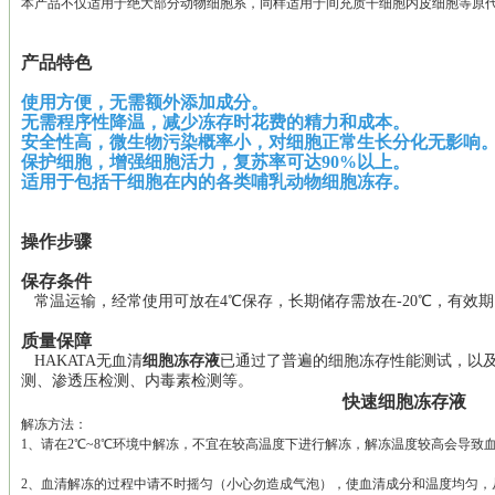
本产品不仅适用于绝大部分动物细胞系，同样适用于间充质干细胞内皮细胞等原
产品特色
使用方便，无需额外添加成分。
无需
程序性降温
，
减少冻存时花费的精力和成本。
安全性
高，
微生物污染概率小，对细胞正常生长分化无影响
保护细胞，增强细胞活力，复苏率可达90%以上。
适
用于包括干细胞在内的各类哺乳动物细胞冻存。
操作步骤
保存条件
常温运输，
经常使用可放在
4
℃保存，长期
储存需放在
-20
℃，有效期 
质量保障
HAKATA无血清
细胞冻存液
已通过了普遍的细胞冻存性能测试，以及
测、渗透压检测、内毒素检测等。
快速细胞冻存液
解冻方法：
1、请在2℃~8℃环境中解冻，不宜在较高温度下进行解冻，解冻温度较高会导致
2、血清解冻的过程中请不时摇匀（小心勿造成气泡），使血清成分和温度均匀，