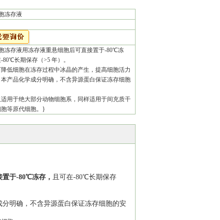
胞冻存液
胞冻存液用冻存液重悬细胞后可直接置于-80℃冻
-80℃长期保存（>5 年）。
可降低细胞在冻存过程中冰晶的产生，提高细胞活力
；本产品化学成分明确，不含异源蛋白保证冻存细胞
仅适用于绝大部分动物细胞系，同样适用于间充质干
胞等原代细胞。}
置于-80
℃
冻存
，
且
可在
-80
℃长期保存
成分明确，不含
异源蛋白保证冻存细胞的安