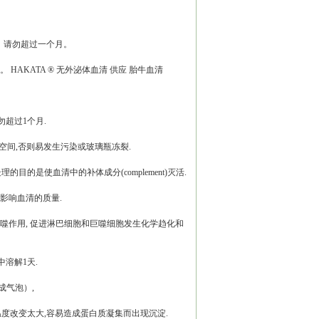
，请勿超过一个月。
AKATA ® 无外泌体血清 供应 胎牛血清
勿超过1个月.
空间,否则易发生污染或玻璃瓶冻裂.
目的是使血清中的补体成分(complement)灭活.
影响血清的质量.
强吞噬作用, 促进淋巴细胞和巨噬细胞发生化学趋化和
中溶解1天.
成气泡）,
因温度改变太大,容易造成蛋白质凝集而出现沉淀.