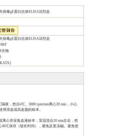
ELISA试剂盒
犬病毒gE蛋白抗体ELISA试剂盒
犬病毒gE蛋白抗体ELISA试剂盒
/96T
科生物
价
KATA}
后4℃、3000 rpm/min离心20 min，小心
免使用溶血或高血脂的标本。
或离心管采集血液标本，室温混合20 min左右，然
－2周）或-80℃保存（较长时间），避免反复冻融。避免使