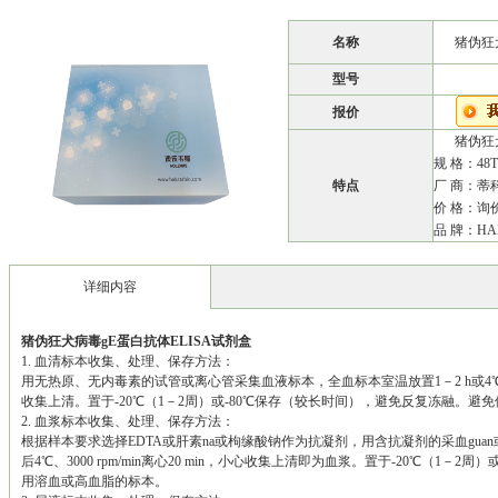
名称
猪伪狂
型号
报价
猪伪狂
规 格：48T
特点
厂 商：蒂
价 格：询
品 牌：HA
详细内容
猪伪狂犬病毒gE蛋白抗体ELISA试剂盒
1.
血清标本收集、处理、保存方法：
用无热原、无内毒素的试管或离心管采集血液标本，全血标本室温放置1－2 h或4℃隔夜，然
收集上清。置于-20℃（1－2周）或-80℃保存（较长时间），避免反复冻融。避
2.
血浆标本收集、处理、保存方法：
根据样本要求选择EDTA或肝素na或枸缘酸钠作为抗凝剂，用含抗凝剂的采血guan
后4℃、3000 rpm/min离心20 min，小心收集上清即为血浆。置于-20℃（1
用溶血或高血脂的标本。