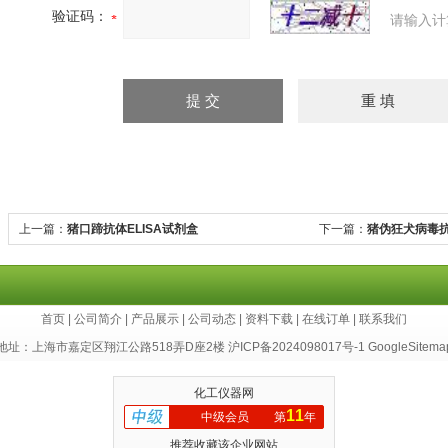
验证码：
请输入计
上一篇：
猪口蹄抗体ELISA试剂盒
下一篇：
猪伪狂犬病毒抗
首页
|
公司简介
|
产品展示
|
公司动态
|
资料下载
|
在线订单
|
联系我们
地址：上海市嘉定区翔江公路518弄D座2楼
沪ICP备2024098017号-1
GoogleSitema
化工仪器网
11
中级会员
第
年
推荐收藏该企业网站