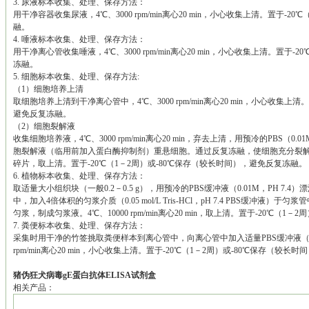
3.
尿液标本收集、处理、保存方法：
用干净容器收集尿液，4℃、3000 rpm/min离心20 min，小心收集上清。置于-
融。
4.
唾液标本收集、处理、保存方法：
用干净离心管收集唾液，4℃、3000 rpm/min离心20 min，小心收集上清。置于
冻融。
5.
细胞标本收集、处理、保存方法:
（1）细胞培养上清
取细胞培养上清到干净离心管中，4℃、3000 rpm/min离心20 min，小心收集上
避免反复冻融。
（2）
细胞裂解液
收集细胞培养液，4℃、3000 rpm/min离心20 min，弃去上清，用预冷的PBS（0.
胞裂解液（临用前加入蛋白酶抑制剂）重悬细胞。通过反复冻融，使细胞充分裂解。然后4℃、
碎片，取上清。置于-20℃（1－2周）或-80℃保存（较长时间），避免反复冻融。
6.
植物标本收集、处理、保存方法：
取适量大小组织块（一般0.2－0.5 g），用预冷的PBS缓冲液（0.01M，PH 
中，加入4倍体积的匀浆介质（0.05 mol/L Tris-HCl，pH 7.4 PBS缓冲
匀浆，制成匀浆液。4℃、10000 rpm/min离心20 min，取上清。置于-20℃（
7.
粪便标本收集、处理、保存方法：
采集时用干净的竹签挑取粪便样本到离心管中，向离心管中加入适量PBS缓冲液（0.01
rpm/min离心20 min，小心收集上清。置于-20℃（1－2周）或-80℃保存（较
猪伪狂犬病毒gE蛋白抗体ELISA试剂盒
相关产品：