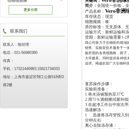
Vero非洲
动物细胞株
关键词：
简介：
全国统一价格，全
更多分类
Vero非
产品名称：
库存状态：现货
细胞规格：株
质控标准：无支原体、
联系我们
运输方式：新鲜运输和
货期：新鲜运输需要1-2
我公司致力于生物医药领域的
联系人：陈经理
销售、实验室技术服务于一
电话：021-56980380
验所需的各类细胞株，因子，抗体等
大学建系。同时提供各种技术
传真：
追求。竭诚欢迎广大生物科
手机：17321440983,15821734033
地址：上海市嘉定区翔江公路518弄D
复苏操作步骤：
座2楼
实验前准备：
1.将水浴锅预热至37℃
2.用75％酒精擦拭紫外线
3.在超净工作台中按次
迅速解冻：
1. 迅速将冻存管投入
分钟左右
离心去除冻存液：