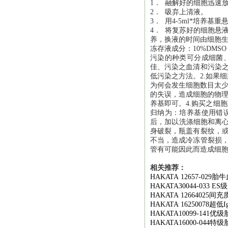
1． 融解好的细胞迅速放进离
2． 吸弃上清液。
3． 用4-5ml*培养基
4． 将复苏好的细胞悬液
养，换液的时间由细胞
冻存液成分：10%DMSO 
污染的种类可分成细菌
佳、污染之血清和污染之
低污染之方法。2.如果
为何会发生细胞数目太少
的失误，造成细胞的物理
养基即可。4.购买之细
归纳为：培养基使用错
后，加以洗涤细胞和离心
身破裂，瓶盖有裂纹，或
不当，造成冷冻管裂损，
管有可能因此而造成细
相关推荐：
HAKATA 12657-029
胎牛
HAKATA30044-033 ES
级
HAKATA 12664025
间充
HAKATA 16250078
超低
I
HAKATA10099-141
优级
HAKATA16000-044
特级