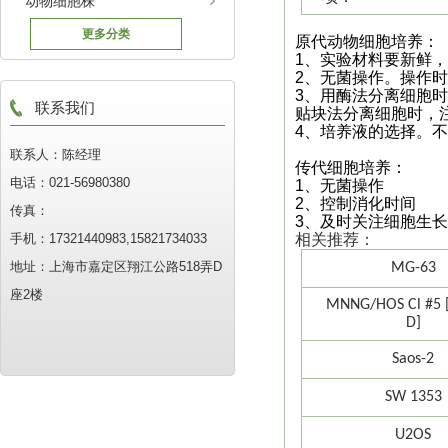
动物细胞株
更多分类
原代
动物细胞培养
：
1
、实验材料要新鲜，
2
、
无菌操作
。操作时
3
、用酶法分离细胞时
联系我们
贴块法分离细胞时，
4
、培养液的选择。不
联系人：陈经理
传代细胞培养：
电话：021-56980380
1
、无菌操作
2
、控制消化时间
传真：
3
、及时关注细胞生长
手机：17321440983,15821734033
相关推荐：
地址：上海市嘉定区翔江公路518弄D
MG-63
座2楼
MNNG/HOS Cl #5 [
D]
Saos-2
SW 1353
U2OS