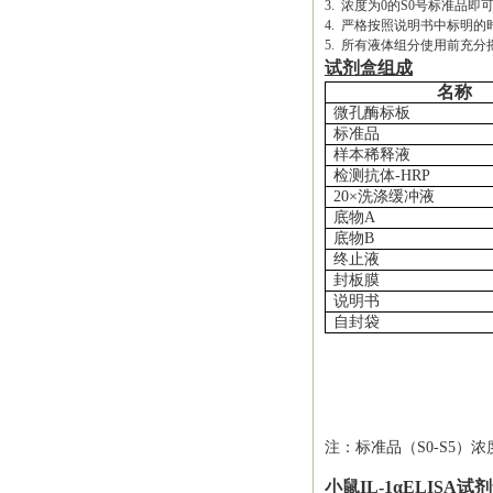
3. 浓度为0的S0号标准
4. 严格按照说明书中标明
5. 所有液体组分使用前充分
试剂盒组成
名称
微孔酶标板
标准品
样本稀释液
检测抗体
-HRP
20×洗涤缓冲液
底物
A
底物
B
终止液
封板膜
说明书
自封袋
注：标准品（
S0-S5）浓
小鼠IL-1αELISA试