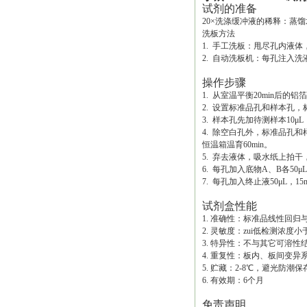
试剂的准备
20×洗涤缓冲液的稀释：蒸馏
洗板方法
1. 手工洗板：甩尽孔内液
2. 自动洗板机：每孔注入洗液
操作步骤
1. 从室温平衡20min后
2. 设置标准品孔和样本孔，
3. 样本孔先加待测样本10μ
4. 除空白孔外，标准品孔和
恒温箱温育60min。
5. 弃去液体，吸水纸上拍
6. 每孔加入底物A、B各50μL
7. 每孔加入终止液50μL，1
试剂盒性能
1. 准确性：标准品线性回归与
2. 灵敏度：zui低检测浓度小于1
3. 特异性：不与其它可溶
4. 重复性：板内、板间变异
5. 贮藏：2-8℃，避光防潮保
6. 有效期：6个月
免责声明