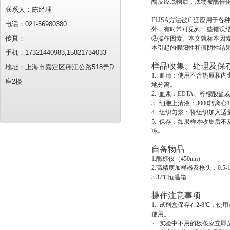
酶反应底物后，底物被酶催
联系人：陈经理
ELISA方法被广泛应用于
电话：021-56980380
外，有时常可见到一些错误结
传真：
③操作因素。本文就标本因素
本引起的假阳性和假阴性结
手机：17321440983,15821734033
样品收集、处理及保
地址：上海市嘉定区翔江公路518弄D
1. 血清：使用不含热原和
座2楼
地分离。
2. 血浆：EDTA、柠檬酸盐
3. 细胞上清液：3000转离
4. 组织匀浆：将组织加入适
5. 保存：如果样本收集后
冻。
自备物品
1.酶标仪（450nm）
2.高精度加样器及枪头：0.5-10uL
3.37℃恒温箱
操作注意事项
1. 试剂盒保存在2-8℃
使用。
2. 实验中不用的板条应立