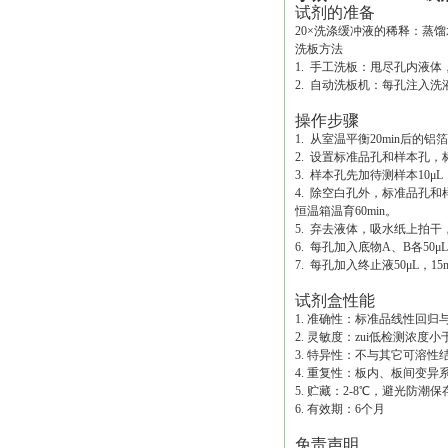
试剂的准备
20×洗涤缓冲液的稀释：蒸馏
洗板方法
1. 手工洗板：甩尽孔内液
2. 自动洗板机：每孔注入洗液
操作步骤
1. 从室温平衡20min后
2. 设置标准品孔和样本孔，
3. 样本孔先加待测样本10μ
4. 除空白孔外，标准品孔和
恒温箱温育60min。
5. 弃去液体，吸水纸上拍
6. 每孔加入底物A、B各50μL
7. 每孔加入终止液50μL，1
试剂盒性能
1. 准确性：标准品线性回归与
2. 灵敏度：zui低检测浓度小于1
3. 特异性：不与其它可溶
4. 重复性：板内、板间变异
5. 贮藏：2-8℃，避光防潮保
6. 有效期：6个月
免责声明