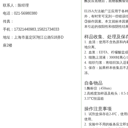
酶反应底物后，底物被酶催
联系人：陈经理
ELISA方法被广泛应用于
电话：021-56980380
外，有时常可见到一些错误结
传真：
③操作因素。本文就标本因素
本引起的假阳性和假阴性结
手机：17321440983,15821734033
样品收集、处理及保
地址：上海市嘉定区翔江公路518弄D
1. 血清：使用不含热原和
座2楼
地分离。
2. 血浆：EDTA、柠檬酸盐
3. 细胞上清液：3000转离
4. 组织匀浆：将组织加入适
5. 保存：如果样本收集后
冻。
自备物品
1.酶标仪（450nm）
2.高精度加样器及枪头：0.5-10uL
3.37℃恒温箱
操作注意事项
1. 试剂盒保存在2-8℃
使用。
2. 实验中不用的板条应立