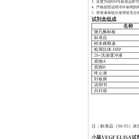
3. 浓度为0的S0号标准
4. 严格按照说明书中标明
5. 所有液体组分使用前充分
试剂盒组成
名称
微孔酶标板
标准品
样本稀释液
检测抗体
-HRP
20×洗涤缓冲液
底物
A
底物
B
终止液
封板膜
说明书
自封袋
注：标准品（
S0-S5）浓
小鼠VEGF ELISA