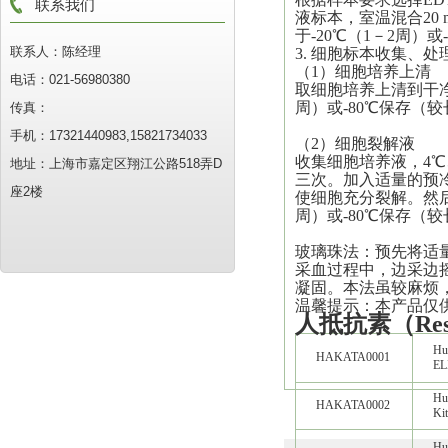
联系我们
液标本，室温混合20 m
于-20℃（1－2周
联系人：陈经理
3. 细胞标本收集、处
（1）细胞培养上清
电话：021-56980380
取细胞培养上清到干净离心
周）或-80℃保存（
传真：
手机：17321440983,15821734033
（2）细胞裂解液
收集细胞培养液，4℃、30
地址：上海市嘉定区翔江公路518弄D
三次。加入适量的预
座2楼
使细胞充分裂解。然后4℃
周）或-80℃保存（
玻璃珠法：预先将适
采血过程中，边采边
凝固。本法虽较麻烦，
温馨提示：本产品仅
人抵抗素（Resi
Hu
HAKATA0001
EL
Hu
HAKATA0002
Kit
Hu