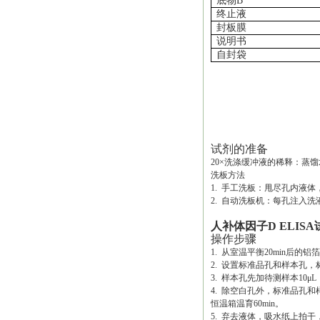
底物
B
终止液
封板膜
说明书
自封袋
试剂的准备
20×洗涤缓冲液的稀释：蒸馏
洗板方法
1. 手工洗板：甩尽孔内液
2. 自动洗板机：每孔注入洗液
人补体因子D ELIS
操作步骤
1. 从室温平衡20min后
2. 设置标准品孔和样本孔，
3. 样本孔先加待测样本10μ
4. 除空白孔外，标准品孔和
恒温箱温育60min。
5. 弃去液体，吸水纸上拍