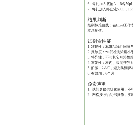
6. 每孔加入底物A、B各50μL
7. 每孔加入终止液50μL，1
结果判断
绘制标准曲线：在Excel
本浓度值。
试剂盒性能
1. 准确性：标准品线性回归与
2. 灵敏度：zui低检测浓度小于0.
3. 特异性：不与其它可溶
4. 重复性：板内、板间变异
5. 贮藏：2-8℃，避光防潮保
6. 有效期：6个月
免责声明
1. 试剂盒仅供研究使用，
2. 严格按照说明书操作，