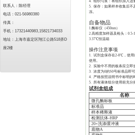
4. 组织匀浆：将组织加入适
联系人：陈经理
5. 保存：如果样本收集后
冻。
电话：021-56980380
自备物品
传真：
1.酶标仪（450nm）
手机：17321440983,15821734033
2.高精度加样器及枪头：0.5-10uL
3.37℃恒温箱
地址：上海市嘉定区翔江公路518弄D
座2楼
操作注意事项
1. 试剂盒保存在2-8℃
使用。
2. 实验中不用的板条应立
3. 浓度为0的S0号标准
4. 严格按照说明书中标明
5. 所有液体组分使用前充分
试剂盒组成
名称
微孔酶标板
标准品
样本稀释液
检测抗体
-HRP
20×洗涤缓冲液
底物
A