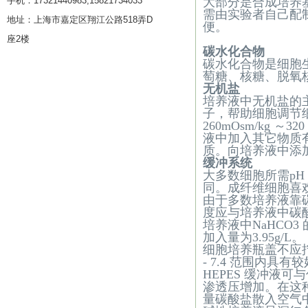
手机：17321440983,15821734033
大部分是合成培养
需由实验者自己配
地址：上海市嘉定区翔江公路518弄D
便。
座2楼
碳水化合物
碳水化合物是细胞
萄糖、核糖、脱氧
无机盐
培养液中无机盐的
子，帮助细胞调节
260mOsm/kg
～
320
液中加入其它物质
质。向培养液中添
缓冲系统
大多数细胞所需
pH
同。成纤维细胞喜
由于多数培养液靠
度应与培养液中碳
培养液中
NaHCO3
加入量为
3.95g/L
。
细胞培养瓶盖不应
- 7.4
范围内具有较
HEPES
缓冲液可与
渗透压增加。在这
量碳酸盐散入空气