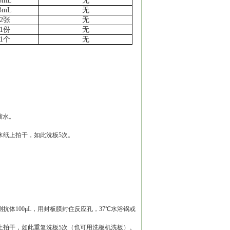
3mL
无
3mL
无
2张
无
1份
无
1个
无
馏水。
吸水纸上拍干，如此洗板5次。
。
抗体100μL，用封板膜封住反应孔，37℃水浴锅或
纸上拍干，如此重复洗板5次（也可用洗板机洗板）。