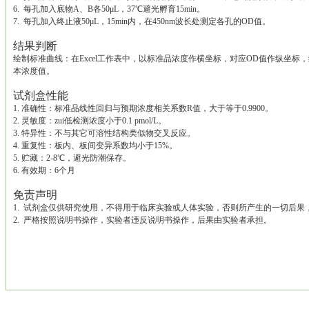
6. 每孔加入底物A、B各50μL，37℃避光孵育15min。
7. 每孔加入终止液50μL，15min内，在450nm波长处测定各孔的OD值。
结果判断
绘制标准曲线：在Excel工作表中，以标准品浓度作横坐标，对应OD值作纵坐
本浓度值。
试剂盒性能
1. 准确性：标准品线性回归与预期浓度相关系数R值，大于等于0.9900。
2. 灵敏度：zui低检测浓度小于0.1 pmol/L。
3. 特异性：不与其它可溶性结构类似物交叉反应。
4. 重复性：板内、板间变异系数均小于15%。
5. 贮藏：2-8℃，避光防潮保存。
6. 有效期：6个月
免责声明
1. 试剂盒仅供研究使用，不得用于临床实验或人体实验，否则所产生的一切后
2. 严格按照说明书操作，实验者违反说明书操作，后果由实验者承担。