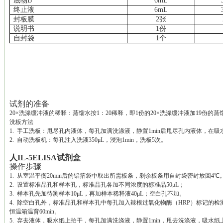
底物
B
6mL
终止液
6mL
封板膜
2张
说明书
1份
自封袋
1个
试剂的准备
20×洗涤缓冲液的稀释：蒸馏水按1：20稀释，即1份的20×洗涤缓冲液加19份的蒸
洗板方法
1. 手工洗板：甩尽孔内液体，每孔加满洗涤液，静置1min后甩尽孔内液体，在
2. 自动洗板机：每孔注入洗液350μL，浸泡1min，洗板5次。
人IL-5ELISA试剂盒
操作步骤
1. 从室温平衡20min后的铝箔袋中取出所需板条，剩余板条用自封袋密封放回4℃
2. 设置标准品孔和样本孔，标准品孔各加不同浓度的标准品50μL；
3. 样本孔先加待测样本10μL，再加样本稀释液40μL；空白孔不加。
4. 除空白孔外，标准品孔和样本孔中每孔加入辣根过氧化物酶（HRP）标记的检测
恒温箱温育60min。
5. 弃去液体，吸水纸上拍干，每孔加满洗涤液，静置1min，甩去洗涤液，吸水