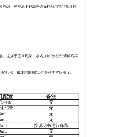
免反复冻融，在室温下解冻并确保样品均匀地充分解
有结晶，这属于正常现象，水浴加热使结晶*溶解后再
经稀释5倍，最终结果乘以5才是样本实际浓度。
8孔配置
备注
孔×4条
无
3mL*6管
无
3
mL
无
5mL
无
15mL
按说明书进行稀释
3mL
无