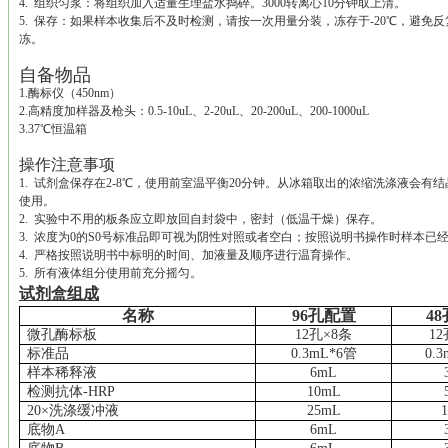
4. 组织匀浆：将组织加入适量生理盐水捣碎。3000转离心10分钟取上清。
5. 保存：如果样本收集后不及时检测，请按一次用量分装，冻存于-20℃，避
冻。
自备物品
1.酶标仪（450nm）
2.高精度加样器及枪头：0.5-10uL、2-20uL、20-200uL、200-1000uL
3.37℃恒温箱
操作注意事项
1. 试剂盒保存在2-8℃，使用前室温平衡20分钟。从冰箱取出的浓缩洗涤液会
使用。
2. 实验中不用的板条应立即放回自封袋中，密封（低温干燥）保存。
3. 浓度为0的S0号标准品即可视为阴性对照或者空白；按照说明书操作时样本已
4. 严格按照说明书中标明的时间、加液量及顺序进行温育操作。
5. 所有液体组分使用前充分摇匀。
试剂盒组成
名称
96孔配置
4
微孔酶标板
12孔×8条
12
标准品
0.3mL*6管
0.
样本稀释液
6
mL
检测抗体
-HRP
10mL
20×洗涤缓冲液
25mL
底物
A
6mL