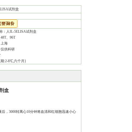
5ELISA试剂盒
：人IL-5ELISA试剂盒
8T、96T
：上海
：仅供科研
货
:2-8℃,六个月}
试剂盒
后，3000转离心10分钟将血清和红细胞迅速小心