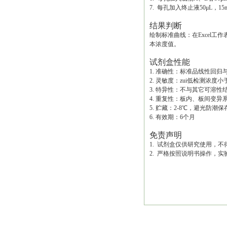
7. 每孔加入终止液50μL，1
结果判断
绘制标准曲线：在Excel
本浓度值。
试剂盒性能
1. 准确性：标准品线性回归与
2. 灵敏度：zui低检测浓度小于0.
3. 特异性：不与其它可溶
4. 重复性：板内、板间变异
5. 贮藏：2-8℃，避光防潮保
6. 有效期：6个月
免责声明
1. 试剂盒仅供研究使用，
2. 严格按照说明书操作，