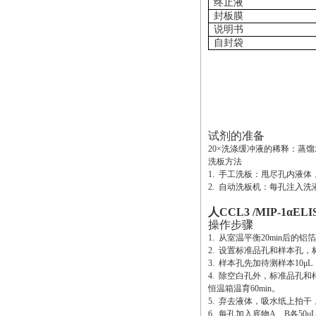
终止液
封板膜
说明书
自封袋
试剂的准备
20×洗涤缓冲液的稀释：蒸馏
洗板方法
1. 手工洗板：甩尽孔内液
2. 自动洗板机：每孔注入洗液
人CCL3 /MIP-1αE
操作步骤
1. 从室温平衡20min后
2. 设置标准品孔和样本孔，
3. 样本孔先加待测样本10μ
4. 除空白孔外，标准品孔和
恒温箱温育60min。
5. 弃去液体，吸水纸上拍
6. 每孔加入底物A、B各50μL