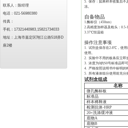
5. 保存：如果样本收集后
联系人：陈经理
冻。
电话：021-56980380
自备物品
传真：
1.酶标仪（450nm）
2.高精度加样器及枪头：0.5-10uL
手机：17321440983,15821734033
3.37℃恒温箱
地址：上海市嘉定区翔江公路518弄D
操作注意事项
座2楼
1. 试剂盒保存在2-8℃
使用。
2. 实验中不用的板条应立
3. 浓度为0的S0号标准
4. 严格按照说明书中标明
5. 所有液体组分使用前充分
试剂盒组成
名称
微孔酶标板
标准品
样本稀释液
检测抗体
-HRP
20×洗涤缓冲液
底物
A
底物
B