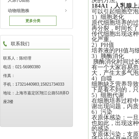
决的方法。
人原代细胞
184A1，人乳腺
动物细胞株
可以引起细胞空泡
1）细胞老化
更多分类
原代细胞培养的过
再分裂，时间长了
传代细胞出现这种
化严重。
联系我们
2）PH值
培养液的PH值与
3）胰酶消化
联系人：陈经理
胰酶消化时间过
有一个大家容易忽
电话：021-56980380
大，产生太多气泡
传真：
4）自噬
细胞缺乏营养导致
手机：17321440983,15821734033
下是看不到的，只
地址：上海市嘉定区翔江公路518弄D
5）细胞代谢
在细胞培养过程中
座2楼
谢出现问题，内质
6）污染
衣原体感染：一旦
也如此，出现这种
的感染。
支原体污染：支原