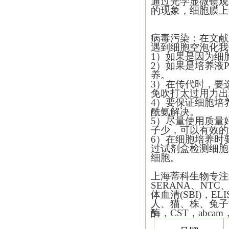
通过光学显微镜观
的现象，细胞膜上
病毒污染：在文献
遇到细胞空泡化我
1）如果是因为细
2）如果是培养液
养。
3）在传代时，要
免吹打太过用力出
4）要保证细胞培
酰氨解决。
5）尽量使用质量
子少，可以有效的
6）在细胞培养时
过试剂盒检测细胞
细胞。
上海蒂科生物专注细
SERANA、NTC
体血清(SBI)，
人、猫、株、兔子等
酶，CST，abca