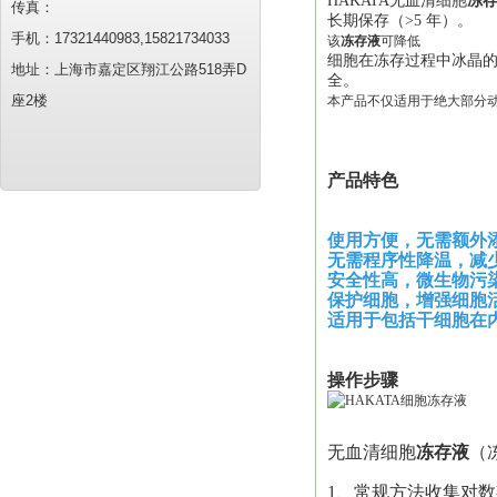
HAKATA无血清细胞
冻
传真：
长期保存（
>
5
年）。
手机：17321440983,15821734033
该
冻存液
可降低
细胞在冻存过程中冰晶
地址：上海市嘉定区翔江公路518弄D
全。
座2楼
本产品不仅适用于绝大部分
产品特色
使用方便，无需额外
无需
程序性降温
，
减
安全性
高，
微生物污
保护细胞，增强细胞
适
用于包括干细胞在
操作步骤
无血清细胞
冻存液
（
1、常规方法收集对