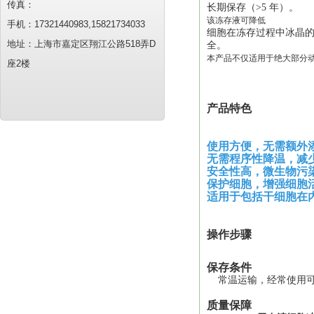
传真：
长期保存（
>
5
年）。
该冻存液可降低
手机：17321440983,15821734033
细胞在冻存过程中冰晶
地址：上海市嘉定区翔江公路518弄D
全。
本产品不仅适用于绝大部分
座2楼
产品特色
使用方便，无需额外
无需
程序性降温
，
减
安全性
高，
微生物污
保护细胞，增强细胞
适
用于包括干细胞在
操作步骤
保存条件
常温运输，
经常使用
质量保障