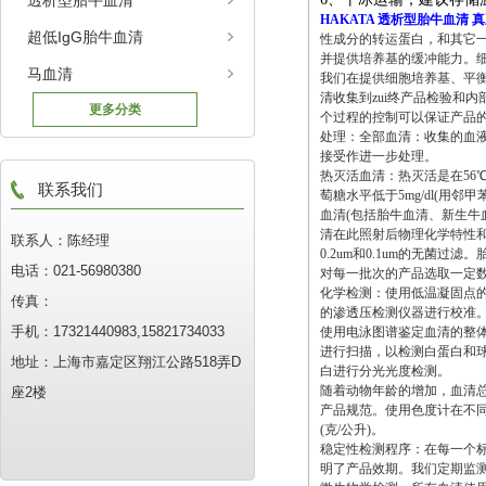
透析型胎牛血清
HAKATA
透析型胎牛血清
真
超低IgG胎牛血清
性成分的转运蛋白，和其它
并提供培养基的缓冲能力。
马血清
我们在提供细胞培养基、平
清收集到zui终产品检验和
更多分类
个过程的控制可以保证产品
处理：全部血清：收集的血
接受作进一步处理。
热灭活血清：热灭活是在56℃
联系我们
萄糖水平低于5mg/dl(用
血清(包括胎牛血清、新生牛
清在此照射后物理化学特性和
联系人：陈经理
0.2um和0.1um的无菌过
电话：021-56980380
对每一批次的产品选取一定
化学检测：使用低温凝固点
传真：
的渗透压检测仪器进行校准
手机：17321440983,15821734033
使用电泳图谱鉴定血清的整
进行扫描，以检测白蛋白和球
地址：上海市嘉定区翔江公路518弄D
白进行分光光度检测。
随着动物年龄的增加，血清总
座2楼
产品规范。使用色度计在不同
(克/公升)。
稳定性检测程序：在每一个
明了产品效期。我们定期监