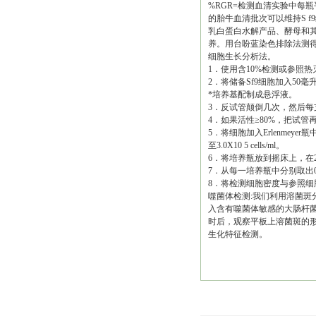
%RGR=检测血清实验中每瓶
的胎牛血清批次可以维持S 
乳白蛋白水解产品、酵母和
养。用台盼蓝染色排除法测得
细胞生长分析法。
1．使用含10%检测或参照热
2．将储备Sf9细胞加入50
*培养基配制成悬浮液。
3．反试管颠倒几次，然后每
4．如果活性≥80%，把试管再
5．将细胞加入Erlenmeyer
至3.0X10 5 cells/ml。
6．将培养瓶放到摇床上，在27
7．从每一培养瓶中分别取出0
8．将检测细胞密度与参照细
噬菌体检测:我们利用溶菌
入含有噬菌体敏感的大肠杆菌悬
时后，观察平板上溶菌斑的
生化特征检测。