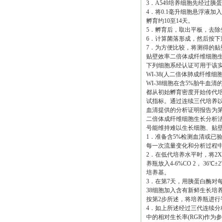
3．A549培养细胞先经过胰蛋
4．将0.1毫升细胞悬浮液加入20
孵育约10至14天。
5．孵育后，取出平板，去除
6．计算菌落形成，然后按下
7．为方便比较，将测得的贴
贴壁效率二倍体成纤维细胞
下列细胞系经认证可用于该
WI-38(人二倍体肺成纤维细胞，A
WI-38细胞在含5%胎牛血清
都从初始孵育密度开始传代
试指标。通过连续三代培养
血清提供的分析证明报告为
二倍体成纤维细胞生长分析法
号能维持难以生长细胞、贴
1．准备含5%检测血清或已验
每一次流量变化和分析过程
2．在低代培养水平时，将2X1
养瓶放入4-6%CO 2， 3
培养基。
3．在第7天，用胰蛋白酶对每
38细胞加入含有新鲜生长培养
按第2步所述，将培养瓶进行
4．如上所述经过三代连续分
中的相对生长率(RGR)作