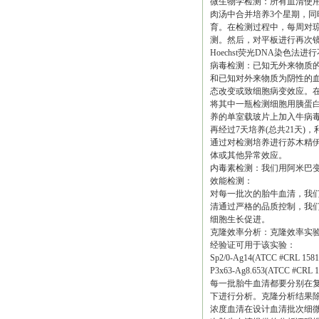
微生物学检测：所有血清使用B
肉汤中合并培养3个星期，同时
育。在检测过程中，每周对琼
测。然后，对平板进行再次
Hoechst荧光DNA染色法进
病毒检测：已知无外来物质的
和已知对外来物质为阴性的
态改变或致细胞病变效应。在
将其中一瓶检测细胞用胰蛋白
养的单室载玻片上加入牛病毒
再经过7天培养(总共21天)
通过对检测培养进行苏木精伊
体或其他异常效应。
内毒素检测：我们用阿米巴变
效能检测：
对每一批次的胎牛血清，我们
清通过严格的品质控制，我
细胞生长促进。
克隆效率分析：克隆效率实
经验证可用于该实验：
Sp2/0-Ag14(ATCC #CRL 1581
P3x63-Ag8.653(ATCC #CRL 1
每一批胎牛血清都要分别在复制微
下进行分析。克隆分析结果
浓度血清在设计血清批次细微