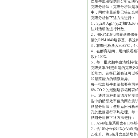
次胎牛血清提供的分析证明
克隆分析法：克隆分析法是在复
中，同时测量前期已验证合
克隆分析按下述方法进行：
1．Sp2/0-Ag14(sp2)
法对活细胞进行计数。
2．用RPM1640培养基将储备
清的RPM1640培养基。将
3．将96孔板放入36±2℃，4-
4．在孵育期间，用肉眼观察
数)×100%
5．每一批次胎牛血清维持指
克隆效率/对照血清的克隆
长能力。选择已被验证可以检测
和繁殖能力的细微差异。
每一批次胎牛血清都要在两种血清浓
6% CO 2 的潮湿培养箱
化。通过两种血清浓度的测
告中的贴壁效率值为两次测
贴壁分析法：使用贴附分析检测
孔的数据进行平均处理。每
贴附分析按下述方法进行：
1．A549细胞系用含有10
2．含10%(v/v)和4%(v
25毫升。将5毫升含血清培