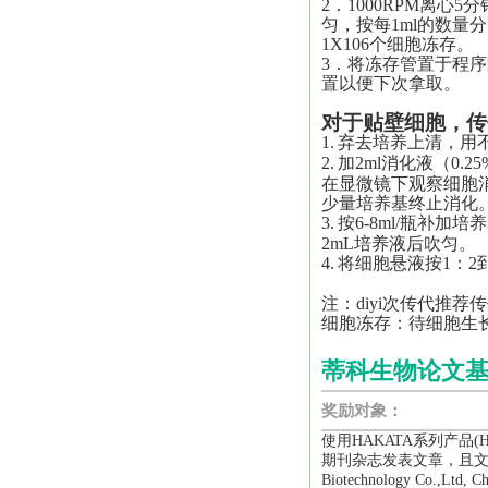
2．1000RPM离心
匀，按每1ml的数
1X106个细胞冻存。
3．将冻存管置于程序
置以便下次拿取。
对于贴壁细胞，传
1.
弃去培养上清，用不
2.
加2ml消化液（0.25
在显微镜下观察细胞
少量培养基终止消化
3.
按6-8ml/瓶补加
2mL培养液后吹匀。
4.
将细胞悬液按1：2
注：
diyi
次传代推荐传
细胞冻存：待细胞生
蒂科生物论文
奖励对象：
使用HAKATA系列产品
期刊杂志发表文章，且文章中
Biotechnology Co.,L