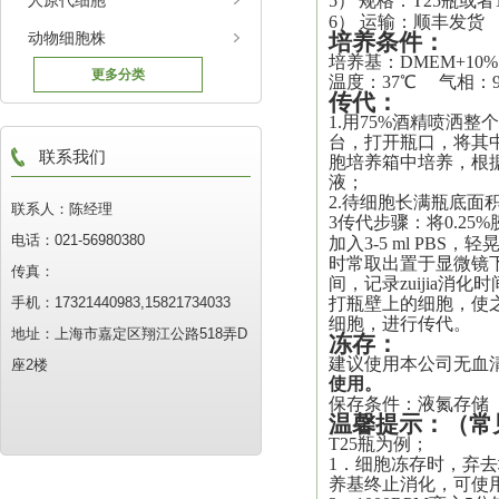
人原代细胞
5）
规格：T25瓶或者
6） 运输：顺丰发货
动物细胞株
培养
条件：
培养基：
DMEM+10%
更多分类
温度：37℃ 气相：
传代
：
1.用75%酒精喷洒
台，打开瓶口，将其中
联系我们
胞培养箱中培养，根
液
；
2.待细胞长满瓶底面积
联系人：陈经理
3传代步骤：将0.25%
电话：021-56980380
加入3-5 ml PBS
时常取出置于显微镜
传真：
间，记录
zuijia
消化时
手机：17321440983,15821734033
打瓶壁上的细胞，使之*
细胞，进行传代。
地址：上海市嘉定区翔江公路518弄D
冻存：
建议使用本公司无血
座2楼
使用。
保存条件：液氮存储
温馨提示
：
（常
T25瓶为例；
1．细胞冻存时，弃去培
养基终止消化，可使