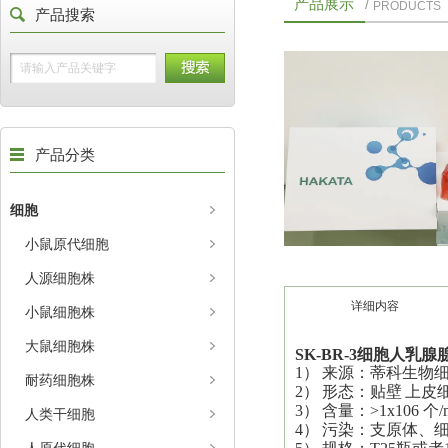
产品展示
/
PRODUCTS
产品搜索
产品分类
细胞
小鼠原代细胞
人源细胞株
详细内容
小鼠细胞株
大鼠细胞株
SK-BR-
3细胞
人乳腺
1）
来源：蒂科生物
耐药细胞株
2）
形态：
贴壁
上皮
3）
含量：>1x106 个/
人类干细胞
4）
污染：支原体、