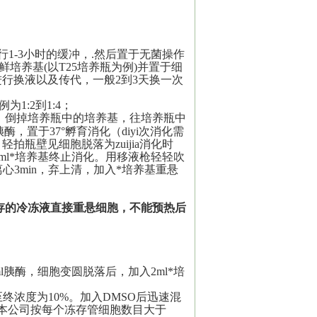
）
行1-3小时的缓冲，.然后置于无菌操作
新鲜培养基
(以T25培养瓶为例)
并置于细
进行换液以及传代
，一般2到3天换一次
为1:2到1:4
；
热，倒掉培养瓶中的培养基，往培养瓶中
的胰酶，置于37°孵育消化（
diyi
次消化需
、轻拍瓶壁见细胞脱落为
zuijia
消化时
ml*培养基终止消化。用移液枪轻轻吹
离心3min，弃上清，加入*培养基重悬
存的冷冻液直接重悬细胞，不能预热后
l胰酶，细胞变圆脱落后，加入2ml*培
至终浓度为10%。加入DMSO后迅速混
。本公司按每个冻存管细胞数目大于