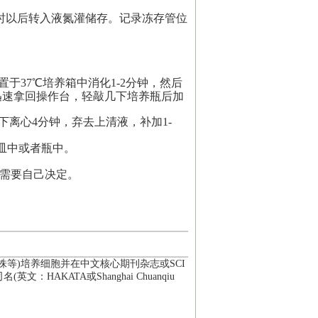
小时以后转入液氮灌储存。记录冻存管位
，置于37
℃
培养箱中消化1-2分钟，然后
迅速拿回操作台，轻敲几下培养瓶后加
条件下离心4分钟，弃去上清液，补加1-
新皿中或者瓶中。
户需要自己决定。
胞株等)培养细胞并在中文核心期刊杂志或SCI
KATA或Shanghai Chuanqiu