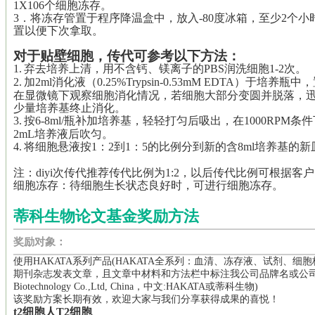
1X106个细胞冻存。
3．将冻存管置于程序降温盒中，放入-80度冰箱，至少2个
置以便下次拿取。
对于贴壁细胞，传代可参考以下方法：
1.
弃去培养上清，用不含钙、镁离子的PBS润洗细胞1-2次。
2.
加2ml消化液（0.25%Trypsin-0.53mM EDTA）于培养瓶中
在显微镜下观察细胞消化情况，若细胞大部分变圆并脱落，
少量培养基终止消化。
3.
按6-8ml/瓶补加培养基，轻轻打匀后吸出，在1000RPM
2mL培养液后吹匀。
4.
将细胞悬液按1：2到1：5的比例分到新的含8ml培养基的
注：
diyi
次传代推荐传代比例为1:2，以后传代比例可根据客
细胞冻存：待细胞生长状态良好时，可进行细胞冻存
。
蒂科生物论文基金奖励方法
奖励对象：
使用HAKATA系列产品(HAKATA全系列：血清、冻存液、试剂、细
期刊杂志发表文章，且文章中材料和方法栏中标注我公司品牌名或公司名(英文：HA
Biotechnology Co.,Ltd, China，中文:HAKATA或蒂科生物)
该奖励方案长期有效，欢迎大家与我们分享获得成果的喜悦！
t2
细胞
人T2细胞