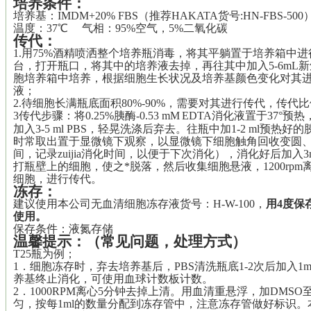
培养
条件：
培养基：
IMDM+20% FBS（推荐HAKATA货号:HN-FBS-500
温度：37℃ 气相：95%空气，5%二氧化碳
传代
：
1.用75%酒精喷洒整个培养瓶消毒，将其平躺置于培养箱中进
台，打开瓶口，将其中的培养液去掉，再往其中加入5-6mL
胞培养箱中培养，根据细胞生长状况及培养基颜色变化对其
液
；
2.待细胞长满瓶底面积80%-90%，需要对其进行传代，
传代比例
3传代步骤：将0.25%胰酶
-
0.53 mM
EDTA消化液
置于37°预
加入3-5 ml PBS，轻晃洗涤后弃去。往瓶中加1-2 ml预热好
时常取出置于显微镜下观察，以显微镜下细胞触角回收变圆
间，记录
zuijia
消化时间，以便于下次消化），消化好后加入
3
打瓶壁上的细胞，使之*脱落，然后收集细胞悬液，1200rpm
细胞，进行传代。
冻存：
建议使用本公司无血清细胞冻存液货号：
H-W-100，
用4度保
使用。
保存条件：液氮存储
温馨提示
：
（常见问题
，处理方式
）
T25瓶为例；
1．细胞冻存时，弃去培养基后，PBS清洗瓶底1-2次后加入1m
养基终止消化，可使用血球计数板计数。
2．1000RPM离心5分钟去掉上清。用血清重悬浮，加DMSO
匀，按每1ml的数量分配到冻存管中，注意冻存管做好标识