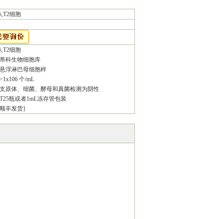
人T2细胞
人T2细胞
：蒂科生物细胞库
：悬浮淋巴母细胞样
1x106 个/mL
：支原体、细菌、酵母和真菌检测为阴性
：T25瓶或者1mL冻存管包装
：顺丰发货}