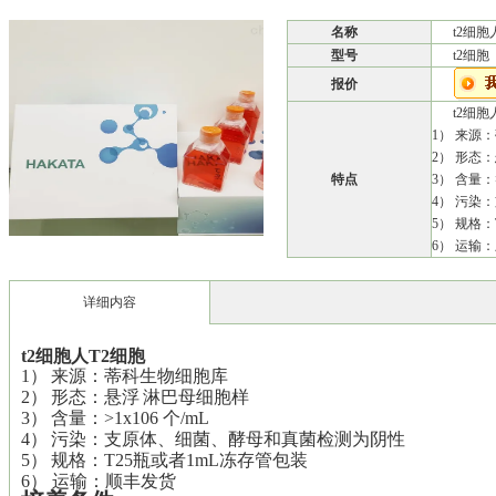
名称
t2细胞
型号
t2细胞
报价
t2细胞
1） 来源
2） 形态
特点
3） 含量：>
4） 污染
5） 规格
6） 运输
详细内容
t2
细胞
人T2细胞
1）
来源：蒂科生物细胞库
2）
形态：
悬浮
淋巴母细胞样
3）
含量：>1x106 个/mL
4）
污染：支原体、细菌、酵母和真菌检测为阴性
5）
规格：T25瓶或者1mL冻存管包装
6） 运输：顺丰发货