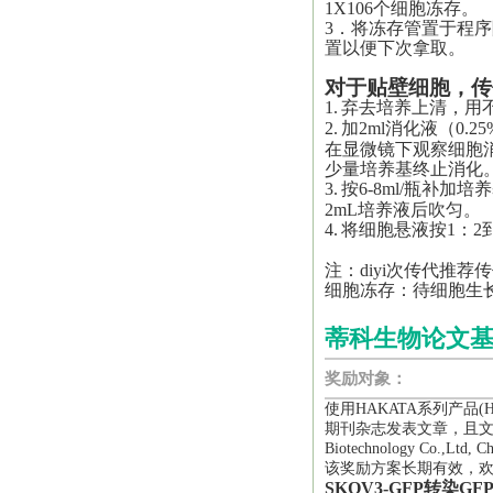
1X106个细胞冻存。
3．将冻存管置于程序
置以便下次拿取。
对于贴壁细胞，传
1.
弃去培养上清，用不
2.
加2ml消化液（0.25
在显微镜下观察细胞
少量培养基终止消化
3.
按6-8ml/瓶补加
2mL培养液后吹匀。
4.
将细胞悬液按1：2
注：
diyi
次传代推荐传
细胞冻存：待细胞生
蒂科生物论文
奖励对象：
使用HAKATA系列产品
期刊杂志发表文章，且文章中
Biotechnology Co.,L
该奖励方案长期有效，
SKOV3-GFP
转染GF