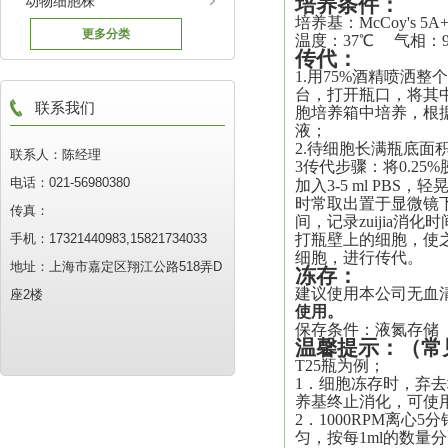
动物细胞株
培养
条件：
培养基：
McCoy's 
更多分类
温度：37℃ 气相：
传代
：
1.用75%酒精喷洒
台，打开瓶口，将其中
联系我们
胞培养箱中培养，根
液
；
2.待细胞长满瓶底面积
联系人：陈经理
3传代步骤：将0.25%
电话：021-56980380
加入3-5 ml PBS
时常取出置于显微镜
传真：
间，记录
zuijia
消化时
手机：17321440983,15821734033
打瓶壁上的细胞，使之*
细胞，进行传代。
地址：上海市嘉定区翔江公路518弄D
冻存：
建议使用本公司无血
座2楼
使用。
保存条件：液氮存储
温馨提示
：
（常
T25瓶为例；
1．细胞冻存时，弃去培
养基终止消化，可使
2．1000RPM离心
匀，按每1ml的数