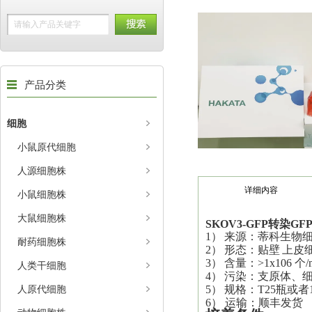
产品分类
细胞
小鼠原代细胞
人源细胞株
详细内容
小鼠细胞株
大鼠细胞株
SKOV3-GFP
转染GF
1）
来源：蒂科生物
耐药细胞株
2）
形态：
贴壁
上皮
3）
含量：>1x106 个/
人类干细胞
4）
污染：支原体、
人原代细胞
5）
规格：T25瓶或者
6） 运输：顺丰发货