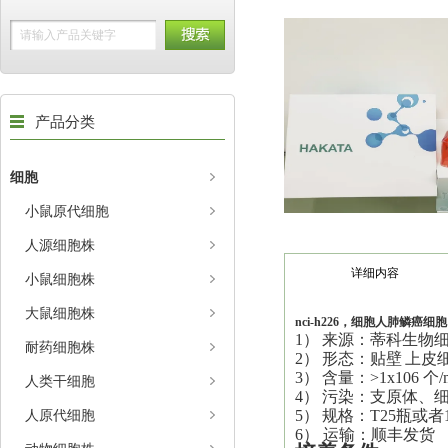
产品分类
细胞
小鼠原代细胞
人源细胞株
详细内容
小鼠细胞株
大鼠细胞株
nci-h226，细胞人肺鳞癌细胞
1）
来源：蒂科生物
耐药细胞株
2）
形态：
贴壁
上皮
3）
含量：>1x106 个/
人类干细胞
4）
污染：支原体、
人原代细胞
5）
规格：T25瓶或者
6） 运输：顺丰发货