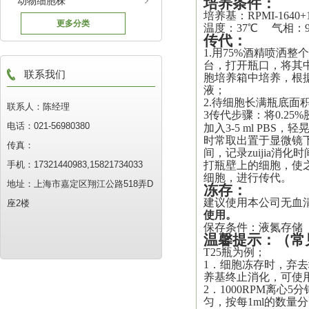
动物细胞株
培养
条件：
培养基：
RPMI-164
更多分类
温度：37℃ 气相：
传代
：
1.用75%酒精喷洒
台，打开瓶口，将其中
联系我们
胞培养箱中培养，根
液
；
2.待细胞长满瓶底面积
联系人：陈经理
3传代步骤：将0.25%
电话：021-56980380
加入3-5 ml PBS
时常取出置于显微镜
传真：
间，记录
zuijia
消化时
手机：17321440983,15821734033
打瓶壁上的细胞，使之*
细胞，进行传代。
地址：上海市嘉定区翔江公路518弄D
冻存：
建议使用本公司无血
座2楼
使用。
保存条件：液氮存储
温馨提示
：
（常
T25瓶为例；
1．细胞冻存时，弃去培
养基终止消化，可使
2．1000RPM离心
匀，按每1ml的数