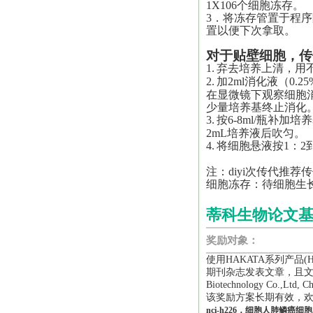
1X106个细胞冻存。
3．将冻存管置于程序
置以便下次拿取。
对于贴壁细胞，传
1.
弃去培养上清，用不
2.
加2ml消化液（0.25
在显微镜下观察细胞
少量培养基终止消化
3.
按6-8ml/瓶补加
2mL培养液后吹匀。
4.
将细胞悬液按1：2
注：
diyi
次传代推荐传
细胞冻存：待细胞生
蒂科生物论文
奖励对象：
使用HAKATA系列产品
期刊杂志发表文章，且文章中
Biotechnology Co.,L
该奖励方案长期有效，
nci-h226，细胞人肺鳞癌细胞