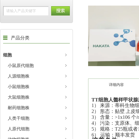
产品分类
细胞
小鼠原代细胞
人源细胞株
详细内容
小鼠细胞株
大鼠细胞株
TT
细胞
人髓样甲状腺
1）
来源：蒂科生物
耐药细胞株
2）
形态：
贴壁
上皮
3）
含量：>1x106 个/
人类干细胞
4）
污染：支原体、
人原代细胞
5）
规格：T25瓶或者
6） 运输：顺丰发货