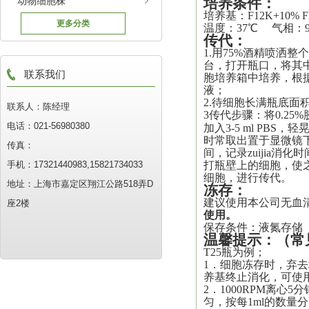
动物细胞株
培养
条件：
培养基：
F12K+10%
更多分类
温度：37℃ 气相：
传代
：
1.用75%酒精喷洒
台，打开瓶口，将其中
联系我们
胞培养箱中培养，根
液
；
2.待细胞长满瓶底面积
联系人：陈经理
3传代步骤：将0.25%
电话：021-56980380
加入3-5 ml PBS
时常取出置于显微镜
传真：
间，记录
zuijia
消化时
手机：17321440983,15821734033
打瓶壁上的细胞，使之*
细胞，进行传代。
地址：上海市嘉定区翔江公路518弄D
冻存：
建议使用本公司无血
座2楼
使用。
保存条件：液氮存储
温馨提示
：
（常
T25瓶为例；
1．细胞冻存时，弃去培
养基终止消化，可使
2．1000RPM离心
匀，按每1ml的数