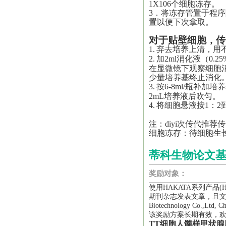
1X106个细胞冻存。
3．将冻存管置于程序
置以便下次拿取。
对于贴壁细胞，传
1.
弃去培养上清，用不
2.
加2ml消化液（0.25
在显微镜下观察细胞
少量培养基终止消化
3.
按6-8ml/瓶补加
2mL培养液后吹匀。
4.
将细胞悬液按1：2
注：
diyi
次传代推荐传
细胞冻存：待细胞生
蒂科生物论文
奖励对象：
使用HAKATA系列产品
期刊杂志发表文章，且文章中
Biotechnology Co.,L
该奖励方案长期有效，
TT
细胞
人髓样甲状腺