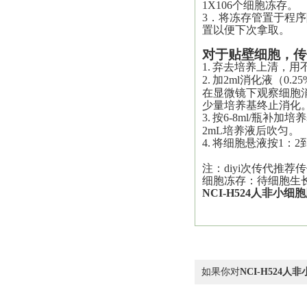
1X106个细胞冻存。
3．将冻存管置于程序
置以便下次拿取。
对于贴壁细胞，传
1.
弃去培养上清，用不
2.
加2ml消化液（0.25
在显微镜下观察细胞
少量培养基终止消化
3.
按6-8ml/瓶补加
2mL培养液后吹匀。
4.
将细胞悬液按1：2
注：
diyi
次传代推荐传
细胞冻存：待细胞生
NCI-H524
人非小细胞
如果你对
NCI-H524