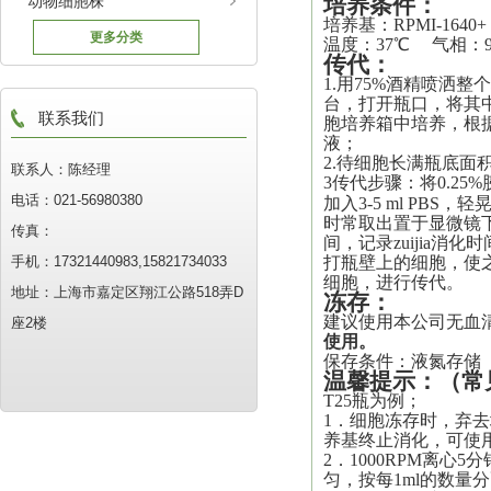
动物细胞株
培养
条件：
培养基：
RPMI-1640
更多分类
温度：37℃ 气相：
传代
：
1.用75%酒精喷洒
台，打开瓶口，将其中
联系我们
胞培养箱中培养，根
液
；
2.待细胞长满瓶底面积
联系人：陈经理
3传代步骤：将0.25%
电话：021-56980380
加入3-5 ml PBS
时常取出置于显微镜
传真：
间，记录
zuijia
消化时
手机：17321440983,15821734033
打瓶壁上的细胞，使之*
细胞，进行传代。
地址：上海市嘉定区翔江公路518弄D
冻存：
建议使用本公司无血
座2楼
使用。
保存条件：液氮存储
温馨提示
：
（常
T25瓶为例；
1．细胞冻存时，弃去培
养基终止消化，可使
2．1000RPM离心
匀，按每1ml的数