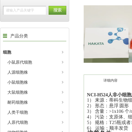
产品分类
细胞
小鼠原代细胞
人源细胞株
详细内容
小鼠细胞株
大鼠细胞株
NCI-H524
人非小细胞
1）
来源：蒂科生物
耐药细胞株
2）
形态：
悬浮
圆形
3）
含量：>1x106 个/
人类干细胞
4）
污染：支原体、
人原代细胞
5）
规格：T25瓶或者
6） 运输：顺丰发货