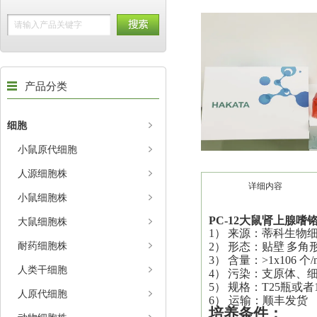
产品分类
细胞
小鼠原代细胞
人源细胞株
详细内容
小鼠细胞株
PC-1
2
大鼠肾上腺嗜铬
大鼠细胞株
1）
来源：蒂科生物
耐药细胞株
2）
形态：
贴壁
多角
3）
含量：>1x106 个/
人类干细胞
4）
污染：支原体、
5）
规格：T25瓶或者
人原代细胞
6） 运输：顺丰发货
培养
条件：