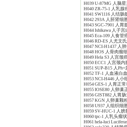
H039
U-87MG
人脑星
H040
ZR-75-1
人乳腺
H041
SW1116
人结肠
H042
293A
人胚肾细
H043
SGC-7901
人胃
H044
Ishikawa
人子宫
H045
Eca-109
人食管
H046
RD-ES
人尤文氏
H047
NCI-H1437
人肺
H048
HOS
人骨肉瘤
H049
Hela S3
人宫颈
H050
ECC1
人宫颈内
H051
SUP-B15
人Ph
H052
TF-1
人血液白
H053
NCI-H446
人小
H054
GES-1
人胃正常
H055
IOSE80
人卵巢
H056
GIST882
人胃肠
H057
KGN
人卵巢颗
H058
U937
人组织细
H059
SV-HUC-1
人膀
H060
tpc-1
人乳头瘤
H061
hela-luci
Lucif