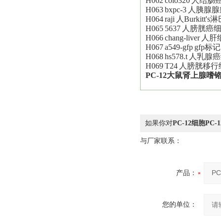
H062
colo320
人结肠
H063
bxpc-3
人胰腺腺
H064
raji
人Burkitt'
H065
5637
人膀胱癌
H066
chang-liver
人肝细
H067
a549-gfp
gfp标
H068
hs578.t
人乳腺癌
H069
T24
人膀胱移行
PC-1
2
大鼠肾上腺嗜铬
如果你对
PC-12细胞P
与厂家联系：
产品：
您的单位：