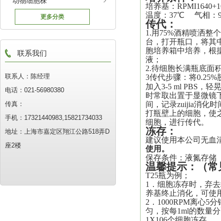
动物细胞株
培养基：
RPMI1640
温度：37℃ 气相：
更多分类
传代
：
1.用75%酒精喷洒
台，打开瓶口，将其中
胞培养箱中培养，根
联系我们
液
；
2.待细胞长满瓶底面积
联系人：陈经理
3传代步骤：将0.25%
加入3-5 ml PBS
电话：021-56980380
时常取出置于显微镜
传真：
间，记录
zuijia
消化时
打瓶壁上的细胞，使之*
手机：17321440983,15821734033
细胞，进行传代。
冻存：
地址：上海市嘉定区翔江公路518弄D
建议使用本公司无血
座2楼
使用。
保存条件：液氮存储
温馨提示
：
（常
T25瓶为例；
1．细胞冻存时，弃去培
养基终止消化，可使
2．1000RPM离心
匀，按每1ml的数
1X106个细胞冻存。