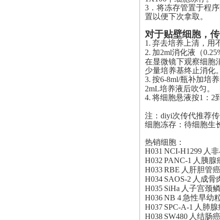
3．将冻存管置于程序
置以便下次拿取。
对于贴壁细胞，传
1.
弃去培养上清，用不
2.
加2ml消化液（0.25
在显微镜下观察细胞
少量培养基终止消化
3.
按6-8ml/瓶补加
2mL培养液后吹匀。
4.
将细胞悬液按1：2
注：
diyi
次传代推荐传
细胞冻存：待细胞生
热销细胞：
H031
NCI-H1299
人非
H032
PANC-1
人胰腺
H033
RBE
人肝胆管
H034
SAOS-2
人成骨
H035
SiHa
人子宫颈
H036
NB 4
急性早幼
H037
SPC-A-1
人肺腺
H038
SW480
人结肠