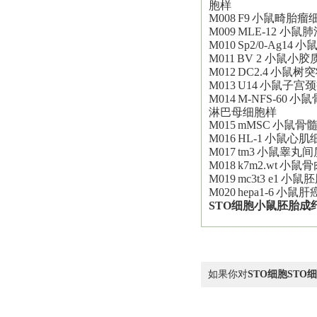
胞样
M008
F9
小鼠畸胎瘤
M009
MLE-12
小鼠肺
M010
Sp2/0-Ag14
小
M011
BV 2
小鼠小胶
M012
DC2.4
小鼠树突
M013
U14
小鼠子宫颈
M014
M-NFS-60
小鼠
淋巴母细胞样
M015
mMSC
小鼠骨
M016
HL-1
小鼠心肌
M017
tm3
小鼠睾丸间
M018
k7m2.wt
小鼠骨
M019
mc3t3 e1
小鼠胚
M020
hepa1-6
小鼠肝
STO
细胞
小鼠胚胎成
如果你对
STO细胞ST