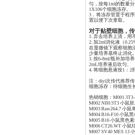
匀，按每1ml的数
1X106个细胞冻存。
3．将冻存管置于程序
置以便下次拿取。
对于贴壁细胞，传
1.
弃去培养上清，用不
2.
加2ml消化液（0.25
在显微镜下观察细胞
少量培养基终止消化
3.
按6-8ml/瓶补加
2mL培养液后吹匀。
4.
将细胞悬液按1：2
注：
diyi
次传代推荐传
细胞冻存：待细胞生
热销细胞：M001
3T3
M002
NIH/3T3
小鼠胚
M003
Raw264.7
小鼠
M004
B16-F10
小鼠黑
M005
B16
小鼠黑色素
M006
CT26.WT
小鼠
M007
SV40 MES 13