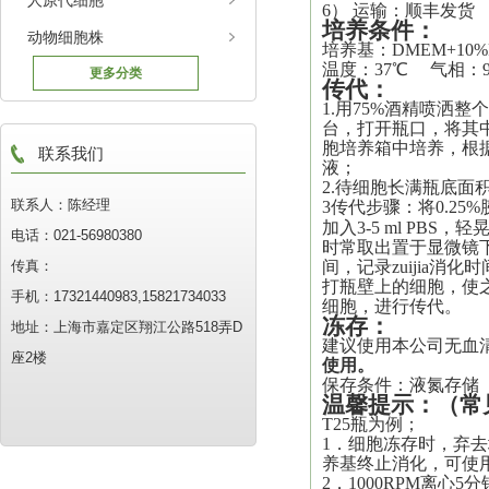
人原代细胞
6） 运输：顺丰发货
培养
条件：
动物细胞株
培养基：
DMEM+10%
温度：37℃ 气相：
更多分类
传代
：
1.用75%酒精喷洒
台，打开瓶口，将其中
胞培养箱中培养，根
联系我们
液
；
2.待细胞长满瓶底面积
联系人：陈经理
3传代步骤：将0.25%
加入3-5 ml PBS
电话：021-56980380
时常取出置于显微镜
传真：
间，记录
zuijia
消化时
打瓶壁上的细胞，使之*
手机：17321440983,15821734033
细胞，进行传代。
冻存：
地址：上海市嘉定区翔江公路518弄D
建议使用本公司无血
座2楼
使用。
保存条件：液氮存储
温馨提示
：
（常
T25瓶为例；
1．细胞冻存时，弃去培
养基终止消化，可使
2．1000RPM离心