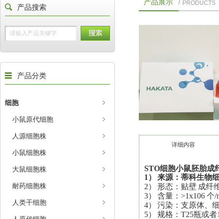
产品展示
/
PRODUCTS
产品搜索
产品分类
细胞
小鼠原代细胞
人源细胞株
详细内容
小鼠细胞株
STO
细胞
小鼠胚胎成
大鼠细胞株
1）
来源：蒂科生物
耐药细胞株
2）
形态：
贴壁
成纤
3）
含量：>1x106 个/
人类干细胞
4）
污染：支原体、
5）
规格：T25瓶或者