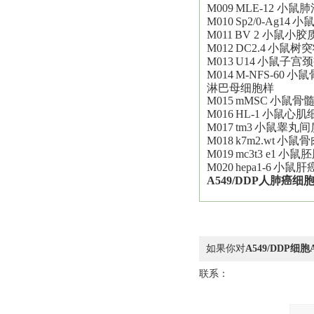
M009
MLE-12
小鼠肺
M010
Sp2/0-Ag14
小
M011
BV 2
小鼠小胶
M012
DC2.4
小鼠树突
M013
U14
小鼠子宫颈
M014
M-NFS-60
小鼠
淋巴母细胞样
M015
mMSC
小鼠骨
M016
HL-1
小鼠心肌
M017
tm3
小鼠睾丸间
M018
k7m2.wt
小鼠骨
M019
mc3t3 e1
小鼠胚
M020
hepa1-6
小鼠肝
A549/DDP人肺癌细
如果你对
A549/DDP细
联系：