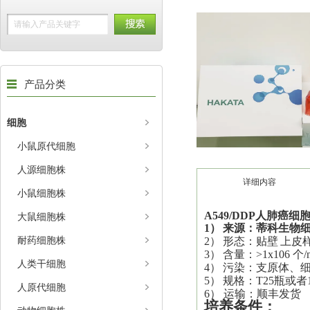
产品分类
细胞
小鼠原代细胞
人源细胞株
详细内容
小鼠细胞株
A549/DDP人肺癌细
大鼠细胞株
1）
来源：蒂科生物
耐药细胞株
2）
形态：
贴壁
上皮
3）
含量：>1x106 个/
人类干细胞
4）
污染：支原体、
5）
规格：T25瓶或者
人原代细胞
6） 运输：顺丰发货
培养
条件：