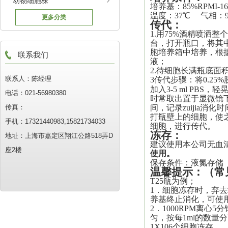
动物细胞株
培养基：
85%RPMI-1
温度：37℃ 气相：
更多分类
传代
：
1.用75%酒精喷洒
台，打开瓶口，将其中
胞培养箱中培养，根
联系我们
液
；
2.待细胞长满瓶底面积
联系人：陈经理
3传代步骤：将0.25%
加入3-5 ml PBS
电话：021-56980380
时常取出置于显微镜
传真：
间，记录
zuijia
消化时
打瓶壁上的细胞，使之*
手机：17321440983,15821734033
细胞，进行传代。
冻存：
地址：上海市嘉定区翔江公路518弄D
建议使用本公司无血
座2楼
使用。
保存条件：液氮存储
温馨提示
：
（常
T25瓶为例；
1．细胞冻存时，弃去培
养基终止消化，可使
2．1000RPM离心
匀，按每1ml的数
1X106个细胞冻存。