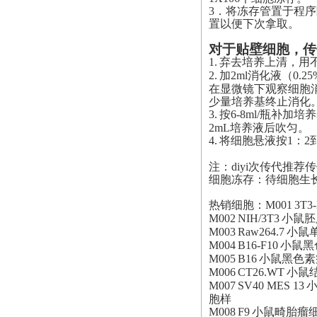
3．将冻存管置于程序
置以便下次拿取。
对于贴壁细胞，传
1.
弃去培养上清，用不
2.
加2ml消化液（0.25
在显微镜下观察细胞
少量培养基终止消化
3.
按6-8ml/瓶补加
2mL培养液后吹匀。
4.
将细胞悬液按1：2
注：
diyi
次传代推荐传
细胞冻存：待细胞生
热销细胞：M001
3T3
M002
NIH/3T3
小鼠胚
M003
Raw264.7
小鼠
M004
B16-F10
小鼠黑
M005
B16
小鼠黑色素
M006
CT26.WT
小鼠
M007
SV40 MES 13
胞样
M008
F9
小鼠畸胎瘤