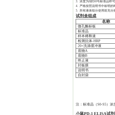
3. 浓度为0的S0号标准
4. 严格按照说明书中标明
5. 所有液体组分使用前充分
试剂盒组成
名称
微孔酶标板
标准品
样本稀释液
检测抗体
-HRP
20×洗涤缓冲液
底物
A
底物
B
终止液
封板膜
说明书
自封袋
注：标准品（
S0-S5）浓
小鼠PD-1 ELISA试