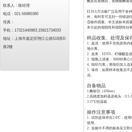
酶反应底物后，底物被酶催
联系人：陈经理
ELISA方法被广泛应用于
电话：021-56980380
外，有时常可见到一些错误结
传真：
③操作因素。本文就标本因素
本引起的假阳性和假阴性结
手机：17321440983,15821734033
样品收集、处理及保
地址：上海市嘉定区翔江公路518弄D
1. 血清：使用不含热原和
座2楼
地分离。
2. 血浆：EDTA、柠檬酸盐
3. 细胞上清液：3000转离
4. 组织匀浆：将组织加入适
5. 保存：如果样本收集后
冻。
自备物品
1.酶标仪（450nm）
2.高精度加样器及枪头：0.5-10uL
3.37℃恒温箱
操作注意事项
1. 试剂盒保存在2-8℃
使用。
2. 实验中不用的板条应立