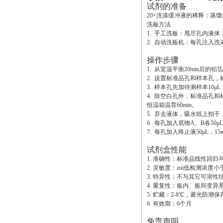
试剂的准备
20×洗涤缓冲液的稀释：蒸馏
洗板方法
1. 手工洗板：甩尽孔内液
2. 自动洗板机：每孔注入洗液
操作步骤
1. 从室温平衡20min后
2. 设置标准品孔和样本孔，
3. 样本孔先加待测样本10μ
4. 除空白孔外，标准品孔和
恒温箱温育60min。
5. 弃去液体，吸水纸上拍
6. 每孔加入底物A、B各50μL
7. 每孔加入终止液50μL，1
试剂盒性能
1. 准确性：标准品线性回归与
2. 灵敏度：zui低检测浓度小于1
3. 特异性：不与其它可溶
4. 重复性：板内、板间变异
5. 贮藏：2-8℃，避光防潮保
6. 有效期：6个月
免责声明