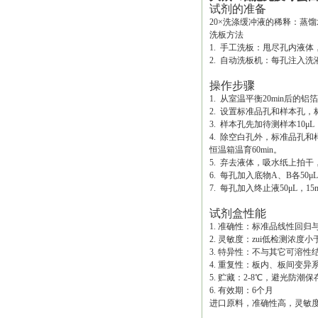
试剂的准备
20×洗涤缓冲液的稀释：蒸馏
洗板方法
1. 手工洗板：甩尽孔内液
2. 自动洗板机：每孔注入洗液
操作步骤
1. 从室温平衡20min后
2. 设置标准品孔和样本孔，
3. 样本孔先加待测样本10μ
4. 除空白孔外，标准品孔和
恒温箱温育60min。
5. 弃去液体，吸水纸上拍
6. 每孔加入底物A、B各50μL
7. 每孔加入终止液50μL，1
试剂盒性能
1. 准确性：标准品线性回归与
2. 灵敏度：zui低检测浓度小于1
3. 特异性：不与其它可溶
4. 重复性：板内、板间变异
5. 贮藏：2-8℃，避光防潮保
6. 有效期：6个月
进口原料，准确性高，灵敏度