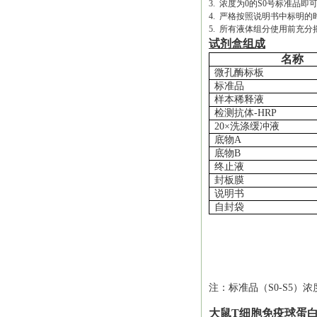
3. 浓度为0的S0号标准
4. 严格按照说明书中标明
5. 所有液体组分使用前充分
试剂盒组成
名称
微孔酶标板
标准品
样本稀释液
检测抗体
-HRP
20×洗涤缓冲液
底物
A
底物
B
终止液
封板膜
说明书
自封袋
注：标准品（
S0-S5）浓
大鼠T细胞免疫球蛋白1