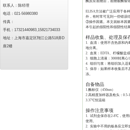
酶反应底物后，底物被酶催
联系人：陈经理
ELISA方法被广泛应用于
电话：021-56980380
外，有时常可见到一些错误结
传真：
③操作因素。本文就标本因素
本引起的假阳性和假阴性结
手机：17321440983,15821734033
样品收集、处理及保
地址：上海市嘉定区翔江公路518弄D
1. 血清：使用不含热原和
座2楼
地分离。
2. 血浆：EDTA、柠檬酸盐
3. 细胞上清液：3000转离
4. 组织匀浆：将组织加入适
5. 保存：如果样本收集后
冻。
自备物品
1.酶标仪（450nm）
2.高精度加样器及枪头：0.5-10uL
3.37℃恒温箱
操作注意事项
1. 试剂盒保存在2-8℃
使用。
2. 实验中不用的板条应立