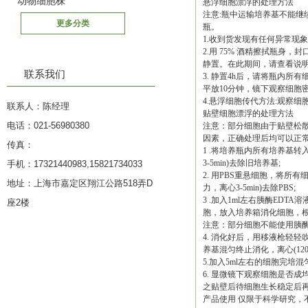
动物细胞株
悬浮细胞漂浮的处理方法
注意:瓶中运输培养基不能继
更多分类
瓶。
1.收到货发现有任何异常现
2.用 75% 酒精擦拭瓶身，
静置。在此期间，请查看说明
联系我们
3. 静置4h后，请将瓶内所有细
平放10分钟，镜下观察细胞
4.悬浮细胞传代方法:观察
联系人：陈经理
贴壁细胞漂浮的处理方法
电话：021-56980380
注意：部分细胞由于贴壁松
因素，正确处理后均可以正
传真：
1 .将培养瓶内所有培养基转入无
3-5min)去除旧培养基;
手机：17321440983,15821734033
2. 用PBS重悬细胞，将所有细
地址：上海市嘉定区翔江公路518弄D
力，离心3-5min)去除PBS;
3 .加入1ml左右胰酶ED
座2楼
胞，放入培养箱消化细胞，根据细
注意：部分细胞不能使用胰
4. 消化好后，用移液枪轻轻
养基混匀终止消化，离心(1200r
5.加入5ml左右的细胞完培
6. 显微镜下观察细胞是否
之贴壁后待细胞生长稳定后
产品使用 仅限于科学研究，