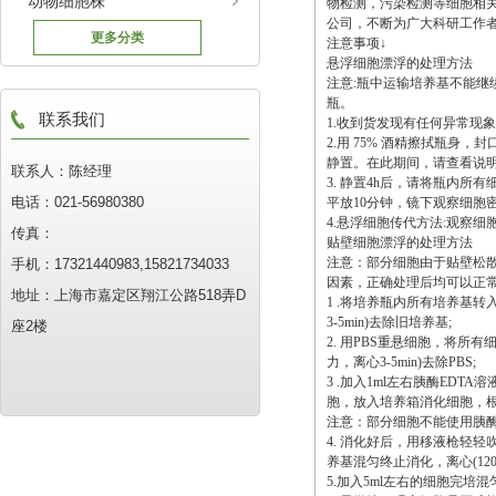
动物细胞株
物检测，污染检测等细胞相
公司，不断为广大科研工作
更多分类
注意事项↓
悬浮细胞漂浮的处理方法
注意:瓶中运输培养基不能继
瓶。
联系我们
1.收到货发现有任何异常现
2.用 75% 酒精擦拭瓶身，
静置。在此期间，请查看说明
联系人：陈经理
3. 静置4h后，请将瓶内所有细
电话：021-56980380
平放10分钟，镜下观察细胞
4.悬浮细胞传代方法:观察
传真：
贴壁细胞漂浮的处理方法
注意：部分细胞由于贴壁松
手机：17321440983,15821734033
因素，正确处理后均可以正
地址：上海市嘉定区翔江公路518弄D
1 .将培养瓶内所有培养基转入无
3-5min)去除旧培养基;
座2楼
2. 用PBS重悬细胞，将所有细
力，离心3-5min)去除PBS;
3 .加入1ml左右胰酶ED
胞，放入培养箱消化细胞，根据细
注意：部分细胞不能使用胰
4. 消化好后，用移液枪轻轻
养基混匀终止消化，离心(1200r
5.加入5ml左右的细胞完培