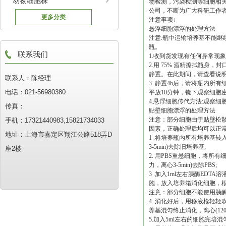
动物细胞株
物检测，污染检测等细胞相
公司，不断为广大科研工作
更多分类
注意事项↓
悬浮细胞漂浮的处理方法
注意:瓶中运输培养基不能继
瓶。
联系我们
1.收到货发现有任何异常现
2.用 75% 酒精擦拭瓶身，
静置。在此期间，请查看说明
联系人：陈经理
3. 静置4h后，请将瓶内所有细
电话：021-56980380
平放10分钟，镜下观察细胞
4.悬浮细胞传代方法:观察
传真：
贴壁细胞漂浮的处理方法
注意：部分细胞由于贴壁松
手机：17321440983,15821734033
因素，正确处理后均可以正
地址：上海市嘉定区翔江公路518弄D
1 .将培养瓶内所有培养基转入无
3-5min)去除旧培养基;
座2楼
2. 用PBS重悬细胞，将所有细
力，离心3-5min)去除PBS;
3 .加入1ml左右胰酶ED
胞，放入培养箱消化细胞，根据细
注意：部分细胞不能使用胰
4. 消化好后，用移液枪轻轻
养基混匀终止消化，离心(1200r
5.加入5ml左右的细胞完培