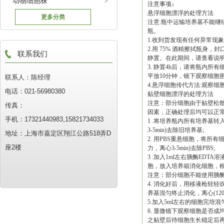
动物细胞株
注意事项↓
悬浮细胞漂浮的处理方法
更多分类
注意:瓶中运输培养基不能继
瓶。
1.收到货发现有任何异常现
2.用 75% 酒精擦拭瓶身，
联系我们
静置。在此期间，请查看说明
3. 静置4h后，请将瓶内所有细
平放10分钟，镜下观察细胞
联系人：陈经理
4.悬浮细胞传代方法:观察
电话：021-56980380
贴壁细胞漂浮的处理方法
注意：部分细胞由于贴壁松
传真：
因素，正确处理后均可以正
手机：17321440983,15821734033
1 .将培养瓶内所有培养基转入无
3-5min)去除旧培养基;
地址：上海市嘉定区翔江公路518弄D
2. 用PBS重悬细胞，将所有细
座2楼
力，离心3-5min)去除PBS;
3 .加入1ml左右胰酶ED
胞，放入培养箱消化细胞，根据细
注意：部分细胞不能使用胰
4. 消化好后，用移液枪轻轻
养基混匀终止消化，离心(1200r
5.加入5ml左右的细胞完培
6. 显微镜下观察细胞是否
之贴壁后待细胞生长稳定后