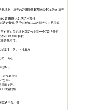
培养细胞。培养悬浮细胞建议用未经TC处理的培养
系我们销售人员或技术支持;
~4h 后进行操作;悬浮细胞请将培养瓶竖立在培养箱中
3min,将所有离心后的细胞沉淀收集到一个T25培养瓶内，
到80%即可传代;
直接分瓶即可。
收缩漂浮，属于不可避免
离心力，离心
00g离心
匀，避免吹打细
2分钟);
要胰酶处理。
%以上血清的培
不用重新消化，使