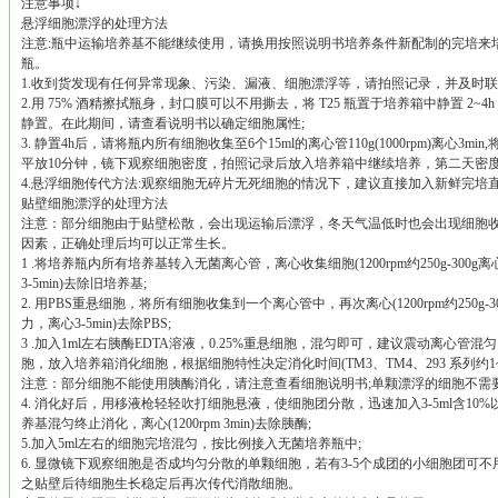
注意事项↓
悬浮细胞漂浮的处理方法
注意:瓶中运输培养基不能继续使用，请换用按照说明书培养条件新配制的完培来
瓶。
1.收到货发现有任何异常现象、污染、漏液、细胞漂浮等，请拍照记录，并及时联
2.用 75% 酒精擦拭瓶身，封口膜可以不用撕去，将 T25 瓶置于培养箱中静置 2
静置。在此期间，请查看说明书以确定细胞属性;
3. 静置4h后，请将瓶内所有细胞收集至6个15ml的离心管110g(1000rpm)离心
平放10分钟，镜下观察细胞密度，拍照记录后放入培养箱中继续培养，第二天密度达
4.悬浮细胞传代方法:观察细胞无碎片无死细胞的情况下，建议直接加入新鲜完培
贴壁细胞漂浮的处理方法
注意：部分细胞由于贴壁松散，会出现运输后漂浮，冬天气温低时也会出现细胞
因素，正确处理后均可以正常生长。
1 .将培养瓶内所有培养基转入无菌离心管，离心收集细胞(1200rpm约250g-300g
3-5min)去除旧培养基;
2. 用PBS重悬细胞，将所有细胞收集到一个离心管中，再次离心(1200rpm约250g-3
力，离心3-5min)去除PBS;
3 .加入1ml左右胰酶EDTA溶液，0.25%重悬细胞，混匀即可，建议震动离心管混
胞，放入培养箱消化细胞，根据细胞特性决定消化时间(TM3、TM4、293 系列约1~
注意：部分细胞不能使用胰酶消化，请注意查看细胞说明书;单颗漂浮的细胞不需
4. 消化好后，用移液枪轻轻吹打细胞悬液，使细胞团分散，迅速加入3-5ml含10
养基混匀终止消化，离心(1200rpm 3min)去除胰酶;
5.加入5ml左右的细胞完培混匀，按比例接入无菌培养瓶中;
6. 显微镜下观察细胞是否成均匀分散的单颗细胞，若有3-5个成团的小细胞团可
之贴壁后待细胞生长稳定后再次传代消散细胞。