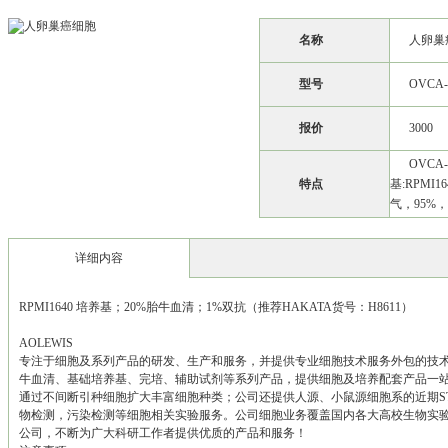
名称
人卵巢
型号
OVCA-
报价
3000
OVCA
特点
基:RPMI
气，95%，
详细内容
RPMI1640 培养基；20%胎牛血清；1%双抗（推荐HAKATA货号：H8611）
AOLEWIS
专注于细胞及系列产品的研发、生产和服务，并提供专业细胞技术服务外包的技
牛血清、基础培养基、完培、辅助试剂等系列产品，提供细胞及培养配套产品一站式
通过不间断引种细胞扩大丰富细胞种类；公司还提供人源、小鼠源细胞系的近期S
物检测，污染检测等细胞相关实验服务。公司细胞业务覆盖国内各大高校生物实
公司，不断为广大科研工作者提供优质的产品和服务！