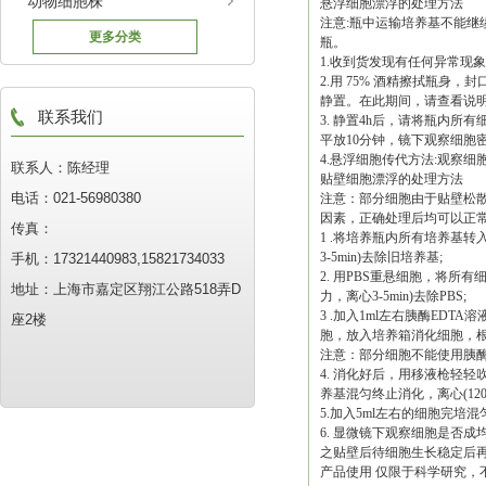
动物细胞株
悬浮细胞漂浮的处理方法
注意:瓶中运输培养基不能继
更多分类
瓶。
1.收到货发现有任何异常现
2.用 75% 酒精擦拭瓶身，
静置。在此期间，请查看说明
联系我们
3. 静置4h后，请将瓶内所有细
平放10分钟，镜下观察细胞
4.悬浮细胞传代方法:观察
联系人：陈经理
贴壁细胞漂浮的处理方法
电话：021-56980380
注意：部分细胞由于贴壁松
因素，正确处理后均可以正
传真：
1 .将培养瓶内所有培养基转入无
3-5min)去除旧培养基;
手机：17321440983,15821734033
2. 用PBS重悬细胞，将所有细
地址：上海市嘉定区翔江公路518弄D
力，离心3-5min)去除PBS;
3 .加入1ml左右胰酶ED
座2楼
胞，放入培养箱消化细胞，根据细
注意：部分细胞不能使用胰
4. 消化好后，用移液枪轻轻
养基混匀终止消化，离心(1200r
5.加入5ml左右的细胞完培
6. 显微镜下观察细胞是否
之贴壁后待细胞生长稳定后
产品使用 仅限于科学研究