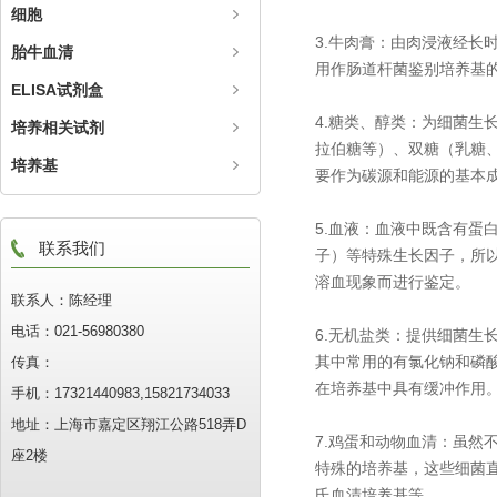
细胞
3.牛肉膏：由肉浸液经
胎牛血清
用作肠道杆菌鉴别培养基
ELISA试剂盒
4.糖类、醇类：为细菌
培养相关试剂
拉伯糖等）、双糖（乳糖
培养基
要作为碳源和能源的基本
5.血液：血液中既含有蛋
联系我们
子）等特殊生长因子，所
溶血现象而进行鉴定。
联系人：陈经理
电话：021-56980380
6.无机盐类：提供细菌
其中常用的有氯化钠和磷
传真：
在培养基中具有缓冲作用
手机：17321440983,15821734033
地址：上海市嘉定区翔江公路518弄D
7.鸡蛋和动物血清：虽
座2楼
特殊的培养基，这些细菌
氏血清培养基等。