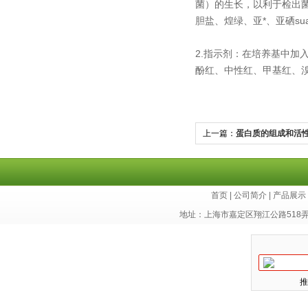
菌）的生长，以利于检出
胆盐、煌绿、亚*、亚硒s
2.指示剂：在培养基中
酚红、中性红、甲基红、
上一篇：
蛋白质的组成和活
首页
|
公司简介
|
产品展示
地址：上海市嘉定区翔江公路518
推