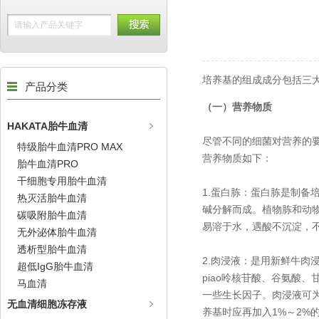
培养基的组成成分包括三
产品分类
（一）营养物质
HAKATA胎牛血清
尽管不同的细菌对营养的
特级胎牛血清PRO MAX
营养物质如下：
胎牛血清PRO
干细胞专用胎牛血清
1.蛋白胨：蛋白胨是制
热灭活胎牛血清
碱分解而成。植物胨和动
碳吸附胎牛血清
易溶于水，遇酸不沉淀，
无外泌体胎牛血清
透析型胎牛血清
2.肉浸液：是用新鲜牛肉
超低IgG胎牛血清
piao呤核苷酸、谷氨酸
马血清
一些生长因子。肉浸液可
无血清细胞冻存液
养基时应再加入1%～2%的