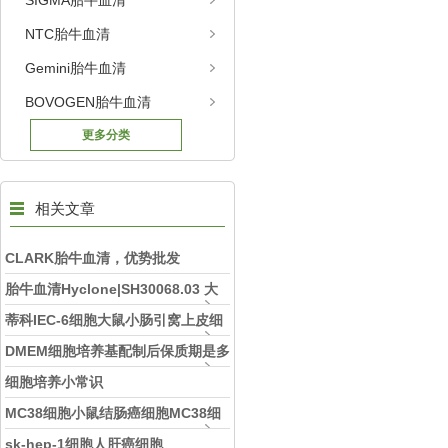
SIGMA胎牛血清
NTC胎牛血清
Gemini胎牛血清
BOVOGEN胎牛血清
更多分类
相关文章
CLARK胎牛血清，优势批发
胎牛血清Hyclone|SH30068.03 大
放价
蒂科IEC-6细胞大鼠小肠引窝上皮细
胞
DMEM细胞培养基配制后保质期是多
久?
细胞培养小常识
MC38细胞小鼠结肠癌细胞MC38细
胞
sk-hep-1细胞人肝癌细胞