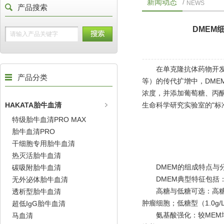
新闻动态
/
NEWS
产品搜索
DMEM
在单克隆抗体药物开发、疫苗
产品分类
等）的传代扩增中，DME
浓度，并添加葡萄糖、丙
HAKATA胎牛血清
生命科学研究实验室的"标
特级胎牛血清PRO MAX
胎牛血清PRO
干细胞专用胎牛血清
热灭活胎牛血清
DMEM的组成特点与
碳吸附胎牛血清
DMEM典型特征包括
无外泌体胎牛血清
高糖与低糖可选：高糖型
透析型胎牛血清
肿瘤细胞；低糖型（1.0
超低IgG胎牛血清
氨基酸强化：较MEM增加
马血清