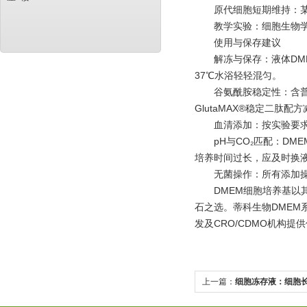
原代细胞短期维持：某些
教学实验：细胞生物学课程
使用与保存建议
解冻与保存：液体DME
37℃水浴轻轻混匀。
谷氨酰胺稳定性：含普通
GlutaMAX®稳定二肽配
血清添加：按实验要求无菌
pH与CO₂匹配：DMEM
培养时间过长，应及时换
无菌操作：所有添加操作
DMEM细胞培养基以其
石之选。
蒂科生物
DME
发及CRO/CDMO机构
上一篇：
细胞冻存液：细胞