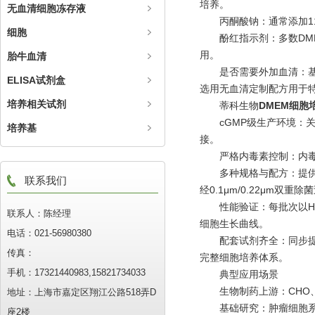
培养。
无血清细胞冻存液
丙酮酸钠：通常添加11
细胞
酚红指示剂：多数DME
用。
胎牛血清
是否需要外加血清：基础D
ELISA试剂盒
选用无血清定制配方用于
培养相关试剂
蒂科生物
DMEM细胞
cGMP级生产环境：
培养基
接。
严格内毒素控制：内毒素水
多种规格与配方：提供高糖
联系我们
经0.1μm/0.22μm
性能验证：每批次以HEK
联系人：陈经理
细胞生长曲线。
电话：021-56980380
配套试剂齐全：同步提供胰
传真：
完整细胞培养体系。
手机：17321440983,15821734033
典型应用场景
生物制药上游：CHO、H
地址：上海市嘉定区翔江公路518弄D
基础研究：肿瘤细胞系药
座2楼