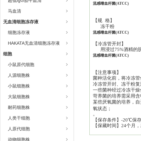
超低IgG胎牛血清
流感嗜血杆菌(ATCC)
马血清
【规
格】
无血清细胞冻存液
冻干粉
细胞冻存液
流感嗜血杆菌(ATCC)
HAKATA无血清细胞冻存液
【冷冻管开封】
用浸过
75%
酒精的
细胞
流感嗜血杆菌(ATCC)
小鼠原代细胞
【注意事项】
人源细胞株
菌种活化前，将冷冻管
冷冻管开封、冻干粉复
小鼠细胞株
一些菌种经过冷冻干燥
苛养菌的培养需采用含
大鼠细胞株
某些厌氧菌的培养，自
耐药细胞株
氧状态；
。
人类干细胞
【保存条件】
-20
℃保
【保藏时间】
24
个月，
人原代细胞
动物细胞株